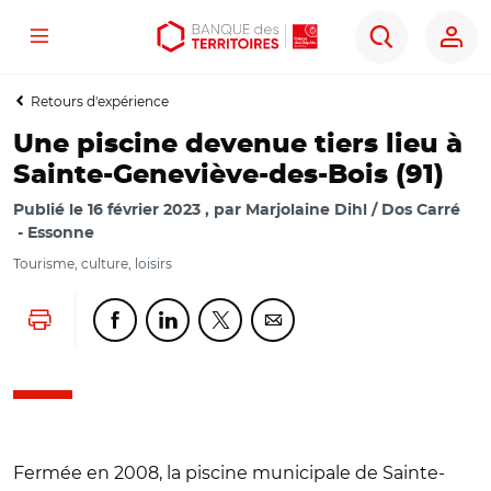
Menu
Aller
Aller
Ouvrir
Rechercher
au
au
les
contenu
menu
outils
Retours d'expérience
principal
principal
d'accessibilité
Une piscine devenue tiers lieu à
Sainte-Geneviève-des-Bois (91)
Publié le
16 février 2023
par
Marjolaine Dihl / Dos Carré
Essonne
Tourisme, culture, loisirs
Lancer l'impression
Partager cette page sur Facebook
Partager cette page sur Linkedin
Partager cette page sur Twitter
Partager cette page sur Co
Fermée en 2008, la piscine municipale de Sainte-