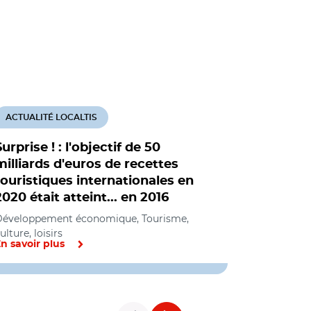
ACTUALITÉ LOCALTIS
ACTUALITÉ
Surprise ! : l'objectif de 50
Vacances 
milliards d'euros de recettes
est passé
touristiques internationales en
ski
2020 était atteint... en 2016
Tourisme, cul
éveloppement économique, Tourisme,
ulture, loisirs
n savoir plus
En savoir pl