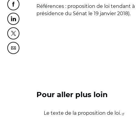
Références
: proposition de loi tendant 
Partager cette page sur Facebook
présidence du Sénat le 19 janvier 2018).
Partager cette page sur Linkedin
Partager cette page sur Twitter
Partager cette page sur Courriel
Pour aller plus loin
Le texte de la proposition de loi.