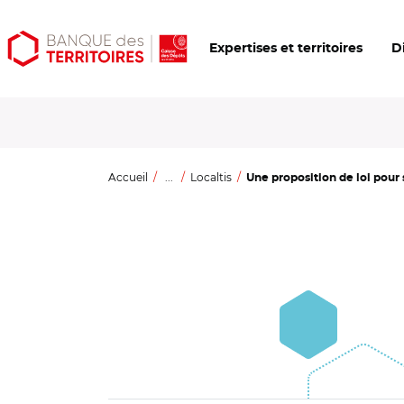
Aller
Aller
Ouvrir
Expertises et territoires
D
au
au
les
contenu
menu
outils
principal
principal
d'accessibilité
Accueil
...
Localtis
Une proposition de loi pour