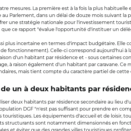
atre mesures. La première est à la fois la plus habituelle 
Parlement, dans un délai de douze mois suivant la publ
rer une stratégie nationale pour l'investissement touristi
que ce rapport "évalue l'opportunité d'instituer un délég
i plus incertaine en termes d'impact budgétaire. Elle co
de fonctionnement). Celle-ci correspond aujourd'hui à l
aison d'un habitant par résidence et - sous certaines con
ge, à raison également d'un habitant par caravane. Ce 
daires, mais tient compte du caractère partiel de cette
 de un à deux habitants par réside
liser deux habitants par résidence secondaire au lieu d'u
pulation DGF "n'est pas suffisant pour prendre en com
es touristiques. Les équipements d'accueil et de loisir,
ts structurants sont notamment dimensionnés en fonctio
et éviter que des grandes villes touristiques profitent 