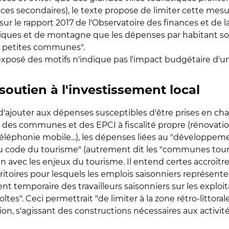
ces secondaires), le texte propose de limiter cette m
sur le rapport 2017 de l'Observatoire des finances et de 
tiques et de montagne que les dépenses par habitant sont
s petites communes".
, l'exposé des motifs n'indique pas l'impact budgétaire 
soutien à l'investissement local
it d'ajouter aux dépenses susceptibles d'être prises en c
ur des communes et des EPCI à fiscalité propre (rénovat
éphonie mobile...), les dépenses liées au "développeme
11 du code du tourisme" (autrement dit les "communes touri
 lien avec les enjeux du tourisme. Il entend certes accroî
s territoires pour lesquels les emplois saisonniers représe
nt temporaire des travailleurs saisonniers sur les exploi
tes". Ceci permettrait "de limiter à la zone rétro-littoral
n, s'agissant des constructions nécessaires aux activités