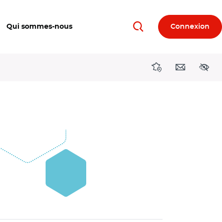
Qui sommes-nous
Connexion
Rechercher
Directions région
Contact
Acces