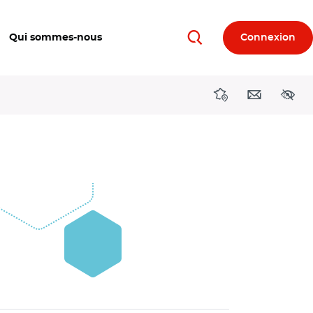
Qui sommes-nous
Connexion
Rechercher
Directions région
Contact
Acces