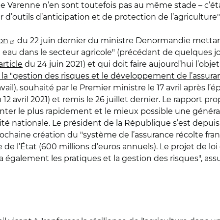
 ce Varenne n’en sont toutefois pas au même stade – c’ét
 d’outils d’anticipation et de protection de l’agriculture
ion
du 22 juin dernier du ministre Denormandie mettan
eau dans le secteur agricole" (précédant de quelques jou
article
du 24 juin 2021) et qui doit faire aujourd’hui l’obj
 la "gestion des risques et le développement de l’assura
vail), souhaité par le Premier ministre le 17 avril après 
12 avril 2021) et remis le 26 juillet dernier. Le rapport pr
ter le plus rapidement et le mieux possible une générali
té nationale. Le président de la République s’est depuis
rochaine création du "système de l’assurance récolte fra
e l’État (600 millions d’euros annuels). Le projet de loi
era également les pratiques et la gestion des risques", ass