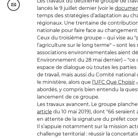
Les travaux du deuxième groupe de travail
Partager cette page sur Courriel
lancés le 9 juillet dernier (voir le
documen
temps des stratégies d’adaptation au ch
régionaux. Une trentaine de contributions d
nationale pour faire face au changement
Ceux du troisième groupe – qui vise au "
l’agriculture sur le long terme" – sont l
associations environnementales aient déc
Environnement du 28 mai dernier) – "ce qu
espace de dialogue où toutes les parties 
de travail, mais aussi du Comité national 
le ministère, alors que
l’UFC Que Choisir
abordés, y compris bien entendu la quest
lancement de ce groupe.
Les travaux avancent. Le groupe planche 
article
du 10 mai 2019), dont "66 seraient
en attente de la signature du préfet coord
Il s’appuie notamment sur la mission a
challenge territorial : réussir la concert