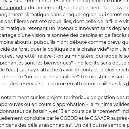
 visant à "renforcer la résilience de l'agriculture dans u
t support
du lancement), sont également "bien avancés
angement climatique dans chaque région, qui seront ens
es filières ont été recueillies, dont celle de la filière vi
 climatique, retenant un "scénario innovant sans dépla
partage d’une vision raisonnée des besoins et de l’accès
es moins aboutis, puisqu’ils n’ont débuté comme prévu que
idé de "pratiquer la politique de la chaise vide" (dixit
i est regretté" relève-t-on au ministère, qui rappelle s
prenantes sont les bienvenues" – ne facilite sans doute 
de l'eau] Launay s’attache à avoir le contact le plus proch
dénonce "un débat déséquilibré". Le ministère assure 
ion des réservoirs" – comme en attestent d’ailleurs les
d
notamment sur les projets territoriaux de gestion des r
 approuvés ou en cours d’approbation – a minima validés 
onnateur de bassin –, et 13 en cours de lancement", indiq
ctuellement conduite par le CGEDD et le CGAAER auprès
ation dans des délais raisonnables". Un défi qui ne semble 