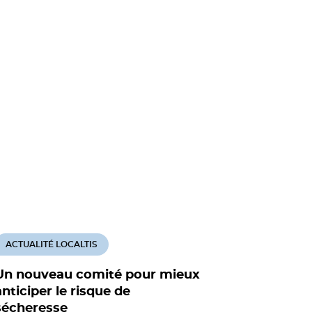
ACTUALITÉ LOCALTIS
ACTUALITÉ
Un nouveau comité pour mieux
Régulatio
anticiper le risque de
un rappor
sécheresse
vanne fi