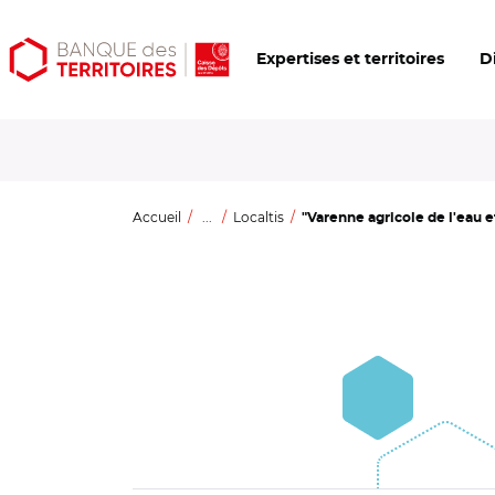
Aller
Aller
Ouvrir
Expertises et territoires
D
au
au
les
contenu
menu
outils
principal
principal
d'accessibilité
Accueil
...
Localtis
"Varenne agricole de l'eau 