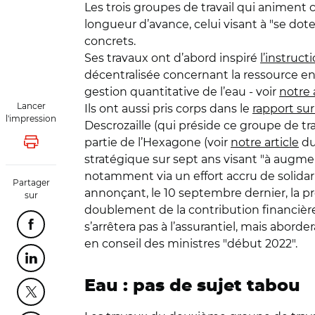
Les trois groupes de travail qui animent
longueur d’avance, celui visant à "se doter
concrets.
Ses travaux ont d’abord inspiré
l’instruct
décentralisée concernant la ressource en 
gestion quantitative de l’eau - voir
notre 
Lancer
Ils ont aussi pris corps dans le
rapport sur
l'impression
Descrozaille (qui préside ce groupe de tra
partie de l’Hexagone (voir
notre article
du 
Lancer l'impression
stratégique sur sept ans visant "à augmen
notamment via un effort accru de solidari
Partager
annonçant, le 10 septembre dernier, la p
sur
doublement de la contribution financière d
s’arrêtera pas à l’assurantiel, mais abord
Partager cette page sur Facebook
en conseil des ministres "début 2022".
Partager cette page sur Linkedin
Eau : pas de sujet tabou
Partager cette page sur Twitter