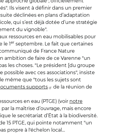
ne approche globale", officiellement
". Ils visent à définir dans un premier
uite déclinées en plans d’adaptation
ticole, qui s’est déjà dotée d’une stratégie
cement du vignoble".
 aux ressources en eau mobilisables pour
er
 le 1
septembre. Le fait que certaines
 le communiqué de France Nature
on ambition de faire de ce Varenne "un
pas les choses. "Le président [du groupe
e possible avec ces associations", insiste
de même que "tous les sujets sont
ocuments supports
de la réunion de
essources en eau (PTGE) (voir
notre
par la maîtrise d’ouvrage, mais encore
ue le secrétariat d’État à la biodiversité.
 de 15 PTGE, qui pointe notamment "un
pas propre à l'échelon local…