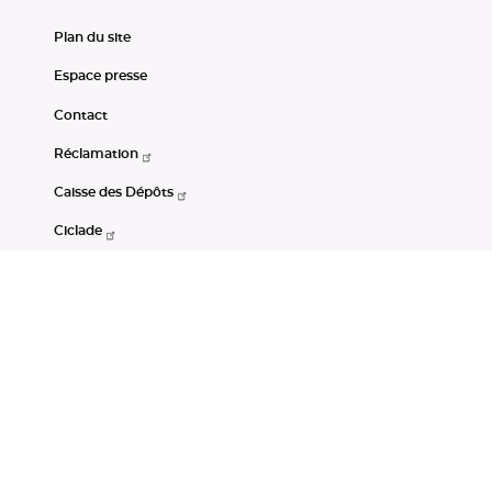
Plan du site
Espace presse
Contact
Réclamation
Caisse des Dépôts
Ciclade
CDC-Net
Consignations
Portail Open Data CDC
Restez connectés
LinkedIn
Youtube
Instagram
RSS