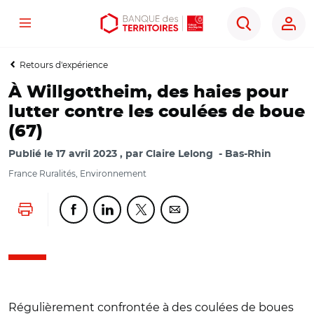
Menu
Aller
Aller
Ouvrir
Rechercher
au
au
les
contenu
menu
outils
Retours d'expérience
principal
principal
d'accessibilité
À Willgottheim, des haies pour
lutter contre les coulées de boue
(67)
Publié le
17 avril 2023
par
Claire Lelong
Bas-Rhin
France Ruralités, Environnement
Lancer l'impression
Partager cette page sur Facebook
Partager cette page sur Linkedin
Partager cette page sur Twitter
Partager cette page sur Co
Régulièrement confrontée à des coulées de boues