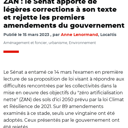
ZAN : le Sénat apporte de
légères corrections à son texte
et rejette les premiers
amendements du gouvernement
Publié le
15 mars 2023
par
Anne Lenormand
, Localtis
Aménagement et foncier, urbanisme, Environnement
Le Sénat a entamé ce 14 mars l'examen en première
lecture de sa proposition de loi visant à répondre aux
difficultés rencontrées par les collectivités dans la
mise en oeuvre des objectifs du "zéro artificialisation
nette" (ZAN) des sols d'ici 2050 prévu par la loi Climat
et Résilience de 2021. Sur 89 amendements
examinés à ce stade, seuls une vingtaine ont été
adoptés. Ceux présentés par le gouvernement ont
été rejetés.