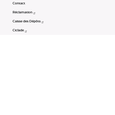
Contact
Réclamation
Caisse des Dépôts
Ciclade
CDC-Net
Consignations
Portail Open Data CDC
Restez connectés
LinkedIn
Youtube
Instagram
RSS
Mentions légales
CGU
Données personnelles