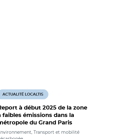
ACTUALITÉ LOCALTIS
ACTUALITÉ
Report à début 2025 de la zone
Zone à fa
à faibles émissions dans la
Grand Par
métropole du Grand Paris
demande 
pour les 
nvironnement, Transport et mobilité
décarbonée