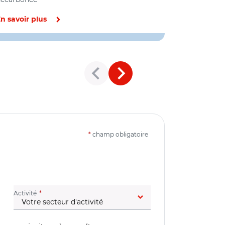
Environnemen
décarbonée
n savoir plus
En savoir pl
*
champ obligatoire
(champ obligatoire)
Activité