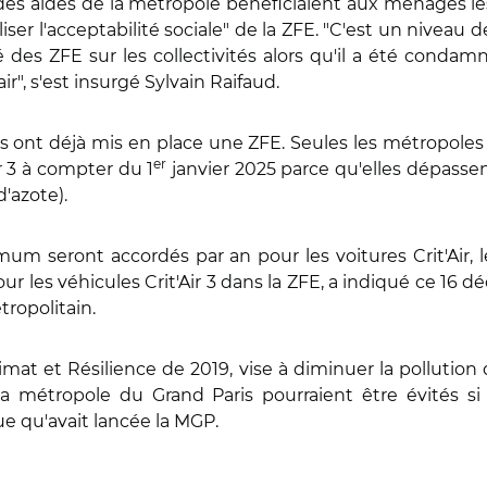
% des aides de la métropole bénéficiaient aux ménages les 
iser l'acceptabilité sociale" de la ZFE. "C'est un niveau
é des ZFE sur les collectivités alors qu'il a été condam
air", s'est insurgé Sylvain Raifaud.
 ont déjà mis en place une ZFE. Seules les métropoles 
er
ir 3 à compter du 1
janvier 2025 parce qu'elles dépassen
d'azote).
m seront accordés par an pour les voitures Crit'Air, le
ur les véhicules Crit'Air 3 dans la ZFE, a indiqué ce 16
tropolitain.
limat et Résilience de 2019, vise à diminuer la pollution d
a métropole du Grand Paris pourraient être évités s
ue qu'avait lancée la MGP.