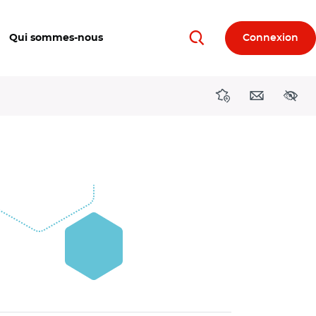
Qui sommes-nous
Connexion
Rechercher
Directions région
Contact
Acces