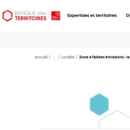
Aller
Aller
Ouvrir
Expertises et territoires
D
au
au
les
contenu
menu
outils
principal
principal
d'accessibilité
Accueil
...
Localtis
Zone à faibles émissions : la