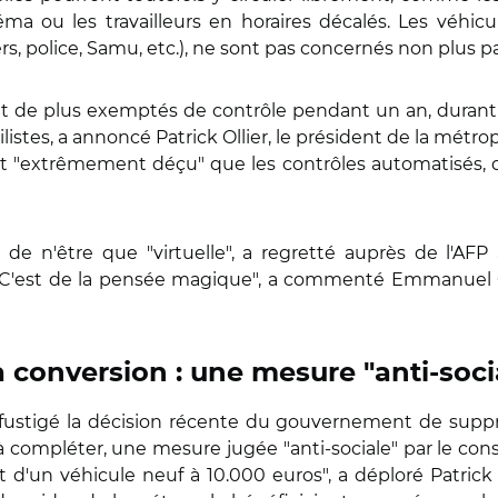
ou les travailleurs en horaires décalés. Les véhicule
s, police, Samu, etc.), ne sont pas concernés non plus par
ront de plus exemptés de contrôle pendant un an, duran
listes, a annoncé Patrick Ollier, le président de la métro
t dit "extrêmement déçu" que les contrôles automatisés, 
 de n'être que "virtuelle", a regretté auprès de l'AF
. "C'est de la pensée magique", a commenté Emmanuel G
 conversion : une mesure "anti-soci
i fustigé la décision récente du gouvernement de suppri
 compléter, une mesure jugée "anti-sociale" par le conse
t d'un véhicule neuf à 10.000 euros", a déploré Patri