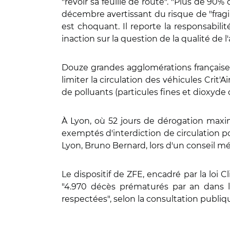
"revoir sa feuille de route". "Plus de 90
décembre avertissant du risque de "fragil
est choquant. Il reporte la responsabilit
inaction sur la question de la qualité de l'
Douze grandes agglomérations françaises
limiter la circulation des véhicules Crit'A
de polluants (particules fines et dioxyde 
À Lyon, où 52 jours de dérogation maximu
exemptés d'interdiction de circulation po
Lyon, Bruno Bernard, lors d'un conseil mé
Le dispositif de ZFE, encadré par la loi C
"4.970 décès prématurés par an dans l
respectées", selon la consultation publiq