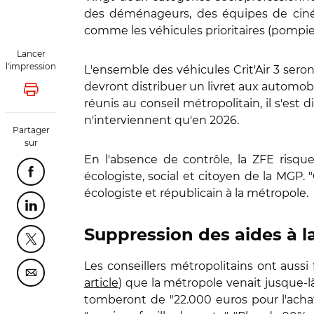
des déménageurs, des équipes de cinéma 
comme les véhicules prioritaires (pompier
Lancer
l'impression
L'ensemble des véhicules Crit'Air 3 se
devront distribuer un livret aux automobi
Lancer l'impression
réunis au conseil métropolitain, il s'es
n'interviennent qu'en 2026.
Partager
sur
En l'absence de contrôle, la ZFE risque
écologiste, social et citoyen de la MGP
Partager cette page sur Facebook
écologiste et républicain à la métropole.
Partager cette page sur Linkedin
Suppression des aides à la
Partager cette page sur Twitter
Les conseillers métropolitains ont auss
Partager cette page sur Courriel
article
) que la métropole venait jusque-là
tomberont de "22.000 euros pour l'acha