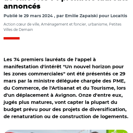
annoncés
Publié le
29 mars 2024
par
Emilie Zapalski pour Localtis
Action cœur de ville, Aménagement et foncier, urbanisme, Petites
Villes de Demain
Les 74 premiers lauréats de l'appel à
manifestation d'intérêt "Un nouvel horizon pour
les zones commerciales" ont été présentés ce 29
mars par la ministre déléguée chargée des PME,
du Commerce, de l'Artisanat et du Tourisme, lors
d'un déplacement à Avignon. Onze d'entre eux,
jugés plus matures, vont capter la plupart du
budget prévu pour des projets de diversification,
© @guillaumekasba/ Guillaume Kasbarian et Olivia
de renaturation ou de construction de logements.
Grégoire en déplacement dans la zone commerciale
d'Avigon Sud