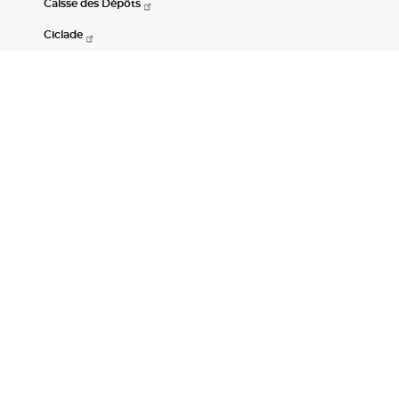
Caisse des Dépôts
Ciclade
CDC-Net
Consignations
Portail Open Data CDC
Restez connectés
LinkedIn
Youtube
Instagram
RSS
Mentions légales
CGU
Données personnelles
Accessibilité : non conforme
DSP2
Instruments financiers
Gestion des cookies
© Banque des Territoires 2026. Tous droits réservés.