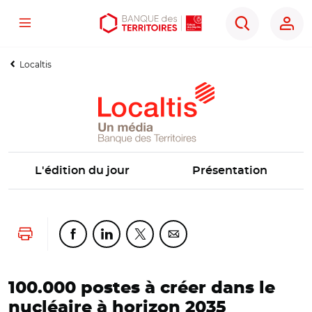
Menu
Aller
Aller
Ouvrir
Rechercher
au
au
les
contenu
menu
outils
Localtis
principal
principal
d'accessibilité
L'édition du jour
Présentation
Lancer l'impression
Partager cette page sur Facebook
Partager cette page sur Linkedin
Partager cette page sur Twitter
Partager cette page sur Co
100.000 postes à créer dans le
nucléaire à horizon 2035