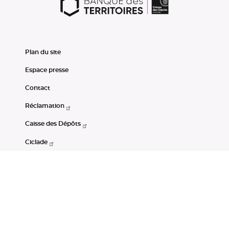
Plan du site
Espace presse
Contact
Réclamation
Caisse des Dépôts
Ciclade
CDC-Net
Consignations
Portail Open Data CDC
Restez connectés