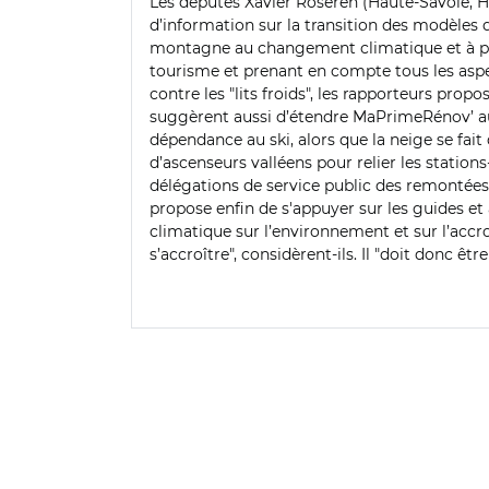
Les députés Xavier Roseren (Haute-Savoie, H
d’information sur la transition des modèles d
montagne au changement climatique et à pro
tourisme et prenant en compte tous les aspe
contre les "lits froids", les rapporteurs pro
suggèrent aussi d’étendre MaPrimeRénov’ aux
dépendance au ski, alors que la neige se fai
d’ascenseurs valléens pour relier les stations-
délégations de service public des remontées
propose enfin de s'appuyer sur les guides e
climatique sur l’environnement et sur l’accr
s’accroître", considèrent-ils. Il "doit donc êt