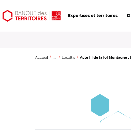
Aller
Aller
Ouvrir
Expertises et territoires
D
au
au
les
contenu
menu
outils
principal
principal
d'accessibilité
Accueil
...
Localtis
Acte III de la loi Montagne : 