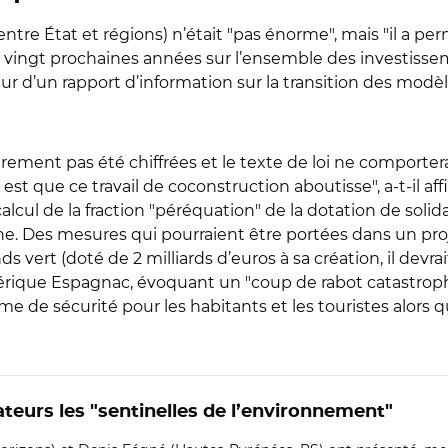
entre État et régions) n’était "pas énorme", mais "il a pe
dix, vingt prochaines années sur l’ensemble des investiss
eur d’un rapport d’information sur la transition des mo
rement pas été chiffrées et le texte de loi ne comporter
i est que ce travail de coconstruction aboutisse", a-t-il 
cul de la fraction "péréquation" de la dotation de solida
e. Des mesures qui pourraient être portées dans un proje
 vert (doté de 2 milliards d’euros à sa création, il devrai
dérique Espagnac, évoquant un "coup de rabot catastrophi
me de sécurité pour les habitants et les touristes alors 
teurs les "sentinelles de l’environnement"