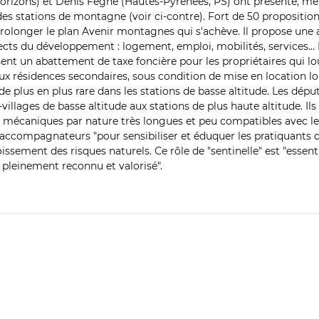
orizons) et Denis Fégné (Hautes-Pyrénées, PS) ont présenté, me
es stations de montagne (voir ci-contre). Fort de 50 propositions,
longer le plan Avenir montagnes qui s'achève. Il propose une a
cts du développement : logement, emploi, mobilités, services… 
posent un abattement de taxe foncière pour les propriétaires qui lo
 résidences secondaires, sous condition de mise en location long
t de plus en plus rare dans les stations de basse altitude. Les d
villages de basse altitude aux stations de plus haute altitude. Ils 
 mécaniques par nature très longues et peu compatibles avec les
t accompagnateurs "pour sensibiliser et éduquer les pratiquant
oissement des risques naturels.
Ce rôle de "sentinelle" est "
essent
re pleinement reconnu et valorisé".