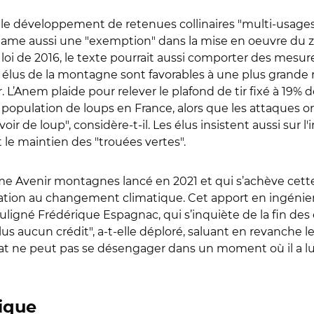
le développement de retenues collinaires "multi-usages",
lame aussi une "exemption" dans la mise en oeuvre du zér
loi de 2016, le texte pourrait aussi comporter des mesure
s élus de la montagne sont favorables à une plus grande 
er. L’Anem plaide pour relever le plafond de tir fixé à 19%
la population de loups en France, alors que les attaques 
 avoir de loup", considère-t-il. Les élus insistent aussi su
le maintien des "trouées vertes".
venir montagnes lancé en 2021 et qui s’achève cette an
ion au changement climatique. Cet apport en ingénierie 
 souligné Frédérique Espagnac, qui s’inquiète de la fin des
us aucun crédit", a-t-elle déploré, saluant en revanche le
État ne peut pas se désengager dans un moment où il a lui
ique