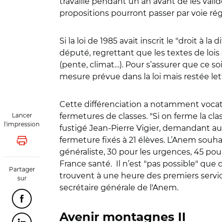
travaillé pendant un an avant de les vali
propositions pourront passer par voie ré
Si la loi de 1985 avait inscrit le "droit à 
député, regrettant que les textes de loi
(pente, climat…). Pour s’assurer que ce so
mesure prévue dans la loi mais restée le
Cette différenciation a notamment vocatio
Lancer
fermetures de classes. "Si on ferme la clas
l'impression
fustigé Jean-Pierre Vigier, demandant au
fermeture fixés à 21 élèves. L’Anem sou
Lancer l'impression
généraliste, 30 pour les urgences, 45 pou
France santé.
Il n’est "pas possible" qu
Partager
trouvent à une heure des premiers servic
sur
secrétaire générale de l'Anem.
Partager cette page sur Facebook
Avenir montagnes II