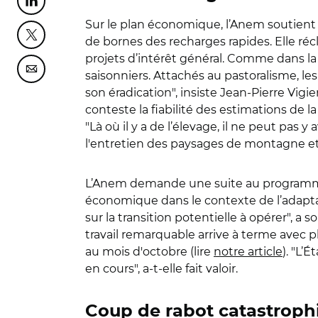
Partager cette page sur Linkedin
Sur le plan économique, l’Anem soutient 
Partager cette page sur Twitter
de bornes des recharges rapides. Elle réc
projets d’intérêt général. Comme dans la 
Partager cette page sur Courriel
saisonniers. Attachés au pastoralisme, le
son éradication", insiste Jean-Pierre Vigi
conteste la fiabilité des estimations de 
"Là où il y a de l’élevage, il ne peut pas y
l'entretien des paysages de montagne et 
L’Anem demande une suite au programme A
économique dans le contexte de l’adaptat
sur la transition potentielle à opérer", a
travail remarquable arrive à terme avec pl
au mois d'octobre (lire
notre article
). "L’
en cours", a-t-elle fait valoir.
Coup de rabot catastroph