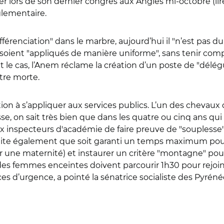
der lors de son dernier congrès aux Angles mi-octobre (lir
glementaire.
la différenciation" dans le marbre, aujourd’hui il "n’est pas 
s soient "appliqués de manière uniforme", sans tenir com
it le cas, l’Anem réclame la création d’un poste de "délé
ttre morte.
n à s’appliquer aux services publics. L’un des chevaux d
se, on sait très bien que dans les quatre ou cinq ans qui a
x inspecteurs d'académie de faire preuve de "souplesse"
haite également que soit garanti un temps maximum pour
r une maternité) et instaurer un critère "montagne" pour
e des femmes enceintes doivent parcourir 1h30 pour rejoi
es d’urgence, a pointé la sénatrice socialiste des Pyré