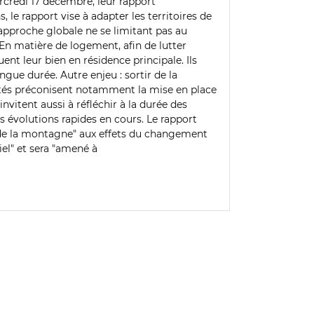
rcredi 17 décembre, leur rapport
 le rapport vise à adapter les territoires de
pproche globale ne se limitant pas au
En matière de logement, afin de lutter
uent leur bien en résidence principale.
Ils
ue durée. Autre enjeu : sortir de la
éputés préconisent notamment la mise en place
invitent aussi à réfléchir à la durée des
 évolutions rapides en cours. Le rapport
s de la montagne" aux effets du changement
iel" et sera "amené à