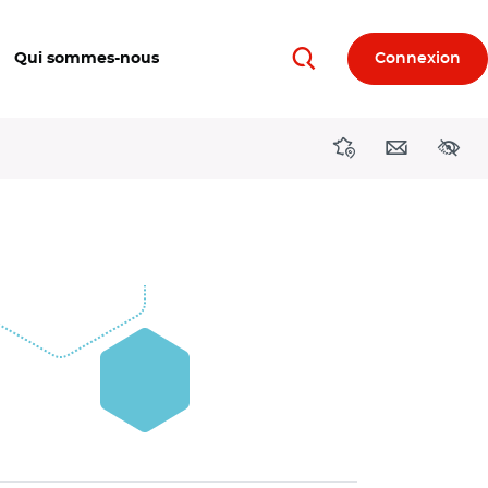
Qui sommes-nous
Connexion
Rechercher
Directions région
Contact
Acces