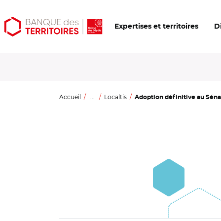
Aller
Aller
Ouvrir
Expertises et territoires
D
au
au
les
contenu
menu
outils
principal
principal
d'accessibilité
Accueil
...
Localtis
Adoption définitive au Sénat