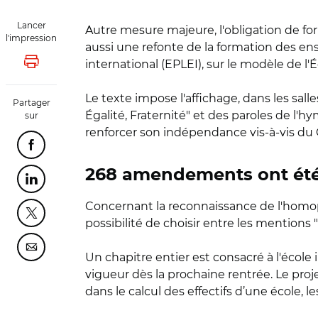
Lancer
Autre mesure majeure, l'obligation de for
l'impression
aussi une refonte de la formation des en
international (EPLEI), sur le modèle de 
Lancer l'impression
Le texte impose l'affichage, dans les sall
Partager
Égalité, Fraternité" et des paroles de l'hy
sur
renforcer son indépendance vis-à-vis d
Partager cette page sur Facebook
268 amendements ont été 
Partager cette page sur Linkedin
Concernant la reconnaissance de l'homopa
Partager cette page sur Twitter
possibilité de choisir entre les mentions 
Partager cette page sur Courriel
Un chapitre entier est consacré à l'écol
vigueur dès la prochaine rentrée. Le proj
dans le calcul des effectifs d’une école, 