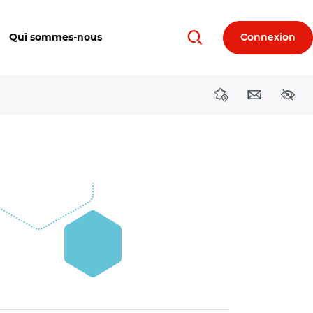
Qui sommes-nous
Connexion
Rechercher
Directions région
Contact
Acces