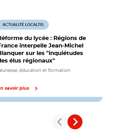
ACTUALITÉ LOCALTIS
ACTUALITÉ
Réforme du lycée : Régions de
La discus
France interpelle Jean-Michel
Blanquer
Blanquer sur les "inquiétudes
publique
des élus régionaux"
pluie d'
eunesse, éducation et formation
Jeunesse, éd
n savoir plus
En savoir pl