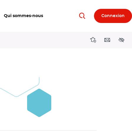
Qui sommes-nous
Connexion
Rechercher
Directions région
Contact
Acces