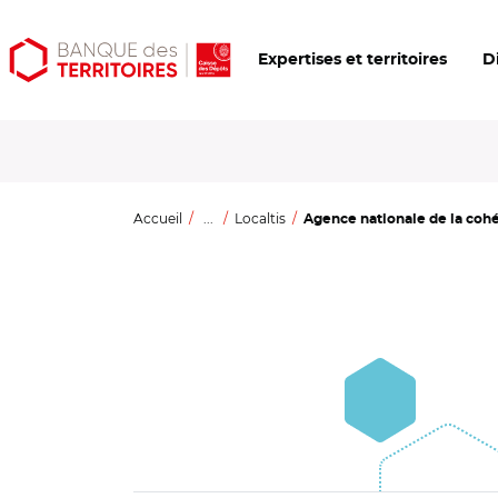
Aller
Aller
Ouvrir
Expertises et territoires
D
au
au
les
contenu
menu
outils
principal
principal
d'accessibilité
Accueil
...
Localtis
Agence nationale de la cohési