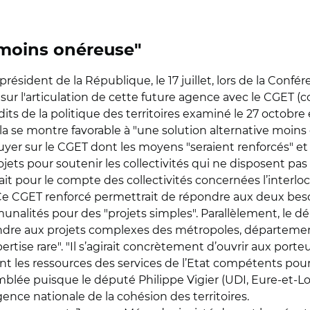
 moins onéreuse"
ésident de la République, le 17 juillet, lors de la Confére
r l'articulation de cette future agence avec le CGET (co
rédits de la politique des territoires examiné le 27 octo
e montre favorable à "une solution alternative moins o
yer sur le CGET dont les moyens "seraient renforcés" 
ets pour soutenir les collectivités qui ne disposent pas 
erait pour le compte des collectivités concernées l’interl
. Ce CGET renforcé permettrait de répondre aux deux beso
ités pour des "projets simples". Parallèlement, le dép
dre aux projets complexes des métropoles, départemen
ise rare". "Il s’agirait concrètement d’ouvrir aux porteur
t les ressources des services de l’Etat compétents pour
emblée puisque le député Philippe Vigier (UDI, Eure-et-L
agence nationale de la cohésion des territoires.