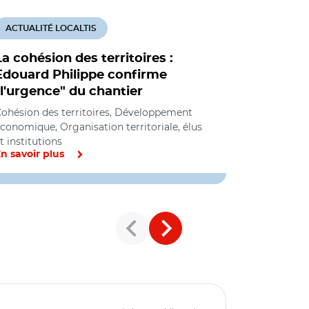
ACTUALITÉ LOCALTIS
ACTUALITÉ
La cohésion des territoires :
L'industr
Edouard Philippe confirme
les ville
"l'urgence" du chantier
Cohésion de
économique
ohésion des territoires, Développement
conomique, Organisation territoriale, élus
t institutions
n savoir plus
En savoir pl