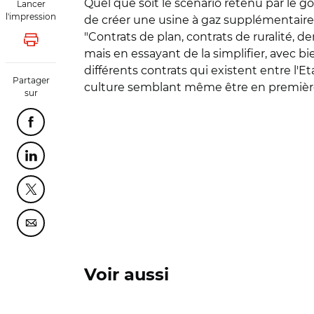
Quel que soit le scénario retenu par le go
Lancer
l'impression
de créer une usine à gaz supplémentaire". I
"Contrats de plan, contrats de ruralité, d
Lancer l'impression
mais en essayant de la simplifier, avec bie
différents contrats qui existent entre l'Et
Partager
culture semblant même être en première po
sur
Partager cette page sur Facebook
Partager cette page sur Linkedin
Partager cette page sur Twitter
Partager cette page sur Courriel
Voir aussi