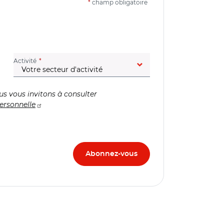
*
champ obligatoire
(champ obligatoire)
Activité
us vous invitons à consulter
ersonnelle