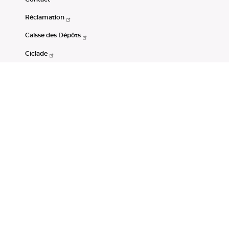
Réclamation
Caisse des Dépôts
Ciclade
CDC-Net
Consignations
Portail Open Data CDC
Restez connectés
LinkedIn
Youtube
Instagram
RSS
Mentions légales
CGU
Données personnelles
Accessibilité : non conforme
DSP2