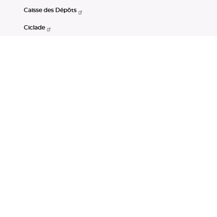
Caisse des Dépôts
Ciclade
CDC-Net
Consignations
Portail Open Data CDC
Restez connectés
LinkedIn
Youtube
Instagram
RSS
Mentions légales
CGU
Données personnelles
Accessibilité : non conforme
DSP2
Instruments financiers
Gestion des cookies