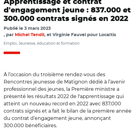
Apprentissage et contrat
d'engagement jeune : 837.000 et
300.000 contrats signés en 2022
Publié le
3 mars 2023
par
Michel Tendil
, et Virginie Fauvel pour Localtis
Emploi, Jeunesse, éducation et formation
À l’occasion du troisième rendez-vous des
Rencontres jeunesse de Matignon dédié à l’avenir
professionnel des jeunes, la Première ministre a
présenté les résultats 2022 de l'apprentissage qui
atteint un nouveau record en 2022 avec 837.000
contrats signés et a fait le bilan de la première année
du contrat d’engagement jeune, annonçant
300.000 bénéficiaires.
© Ministère du Travail, du Plein Emploi et de l’Insertion et
Adobe stock