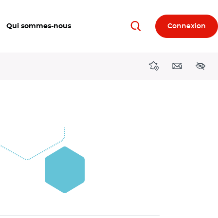
Qui sommes-nous
Connexion
Rechercher
Directions région
Contact
Acces