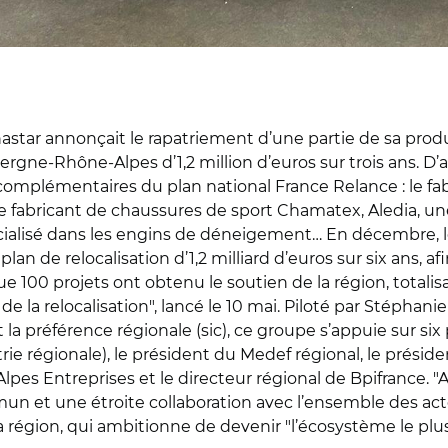
nastar annonçait le rapatriement d’une partie de sa prod
ergne-Rhône-Alpes d’1,2 million d’euros sur trois ans. D’
complémentaires du plan national France Relance : le 
 le fabricant de chaussures de sport Chamatex, Aledia, un
cialisé dans les engins de déneigement… En décembre, le
lan de relocalisation d’1,2 milliard d’euros sur six ans, 
e 100 projets ont obtenu le soutien de la région, totalisa
de la relocalisation", lancé le 10 mai. Piloté par Stépha
 la préférence régionale (sic), ce groupe s’appuie sur six 
 régionale), le président du Medef régional, le préside
es Entreprises et le directeur régional de Bpifrance. "Ac
mmun et une étroite collaboration avec l’ensemble des
 région, qui ambitionne de devenir "l’écosystème le plus