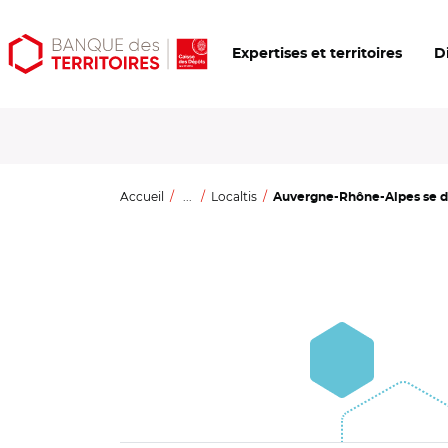
Aller
Aller
Ouvrir
Expertises et territoires
D
au
au
les
contenu
menu
outils
principal
principal
d'accessibilité
Accueil
...
Localtis
Auvergne-Rhône-Alpes se dot