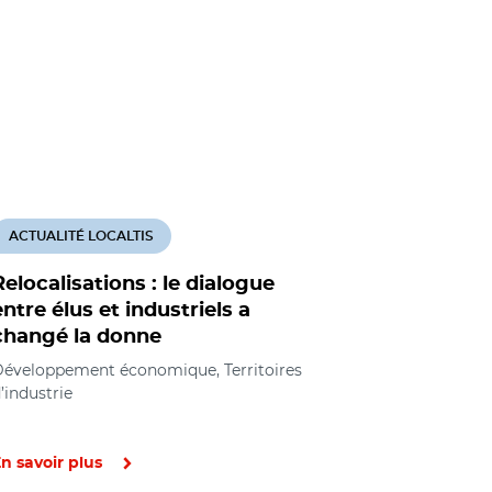
ACTUALITÉ LOCALTIS
ACTUALITÉ
Relocalisations : le dialogue
Masques :
entre élus et industriels a
les achet
changé la donne
commande
éveloppement économique, Territoires
Commande p
’industrie
n savoir plus
En savoir pl