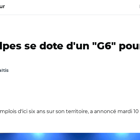
ur
es se dote d'un "G6" pour
ltis
plois d'ici six ans sur son territoire, a annoncé mardi 1
e-Rhône-Alpes