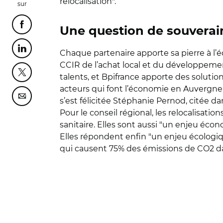
relocalisation".
sur
Partager cette page sur Facebook
Une question de souverai
Partager cette page sur Linkedin
Chaque partenaire apporte sa pierre à l’é
CCIR de l’achat local et du développement
Partager cette page sur Twitter
talents, et Bpifrance apporte des soluti
acteurs qui font l’économie en Auvergne-R
Partager cette page sur Courriel
s’est félicitée Stéphanie Pernod, citée 
Pour le conseil régional, les relocalisati
sanitaire. Elles sont aussi "un enjeu écon
Elles répondent enfin "un enjeu écologi
qui causent 75% des émissions de CO2 d