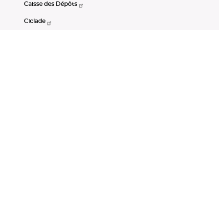
Caisse des Dépôts
Ciclade
CDC-Net
Consignations
Portail Open Data CDC
Restez connectés
LinkedIn
Youtube
Instagram
RSS
Mentions légales
CGU
Données personnelles
Accessibilité : non conforme
DSP2
Instruments financiers
Gestion des cookies
© Banque des Territoires 2026. Tous droits réservés.