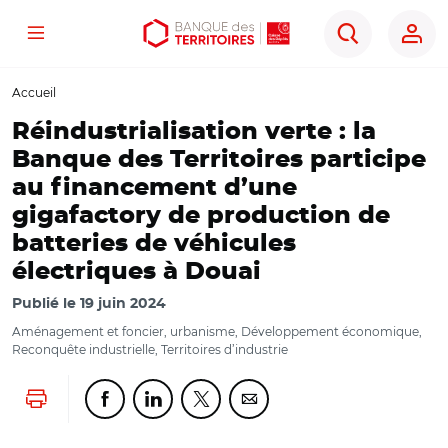
Menu
Aller
Aller
Ouvrir
Rechercher
au
au
les
contenu
menu
outils
Accueil
principal
principal
d'accessibilité
Réindustrialisation verte : la
Banque des Territoires participe
au financement d’une
gigafactory de production de
batteries de véhicules
électriques à Douai
Publié le
19 juin 2024
Aménagement et foncier, urbanisme, Développement économique,
Reconquête industrielle, Territoires d’industrie
Lancer l'impression
Partager cette page sur Facebook
Partager cette page sur Linkedin
Partager cette page sur Twitter
Partager cette page sur Co