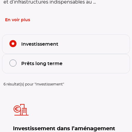
et d’infrastructures indispensables au ...
En voir plus
Filtrer l'offre par thématiques
Investissement
Prêts long terme
Filtrage de l'offre sur la thématique :
Investissement
6
résultat(s) pour "
Investissement
"
Investissement dans l’aménagement