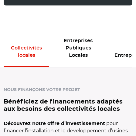
Entreprises
Collectivités
Publiques
locales
Locales
Entrepri
Panneau d'offres de l'espace actif : Collectivités locales
NOUS FINANÇONS VOTRE PROJET
Bénéficiez de financements adaptés
aux besoins des collectivités locales
pour
Découvrez notre offre d’investissement
financer l’installation et le développement d’usines