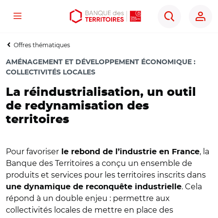
Menu
Aller
Aller
Ouvrir
Rechercher
au
au
les
contenu
menu
outils
Offres thématiques
principal
principal
d'accessibilité
AMÉNAGEMENT ET DÉVELOPPEMENT ÉCONOMIQUE
:
COLLECTIVITÉS LOCALES
La réindustrialisation, un outil
de redynamisation des
territoires
Pour favoriser
, la
le rebond de l’industrie en France
Banque des Territoires a conçu un ensemble de
produits et services pour les territoires inscrits dans
. Cela
une dynamique de reconquête industrielle
répond à un double enjeu : permettre aux
collectivités locales de mettre en place des