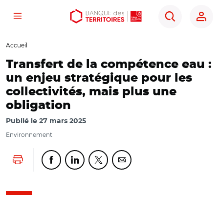
Menu
Aller
Aller
Ouvrir
Rechercher
au
au
les
contenu
menu
outils
Accueil
principal
principal
d'accessibilité
Transfert de la compétence eau :
un enjeu stratégique pour les
collectivités, mais plus une
obligation
Publié le
27 mars 2025
Environnement
Lancer l'impression
Partager cette page sur Facebook
Partager cette page sur Linkedin
Partager cette page sur Twitter
Partager cette page sur Co