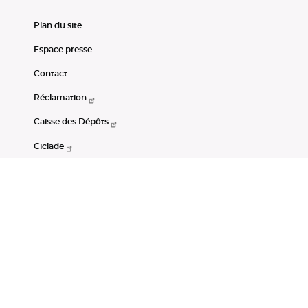
Plan du site
Espace presse
Contact
Réclamation
Caisse des Dépôts
Ciclade
CDC-Net
Consignations
Portail Open Data CDC
Restez connectés
LinkedIn
Youtube
Instagram
RSS