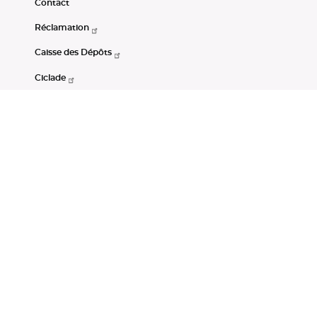
Contact
Réclamation
Caisse des Dépôts
Ciclade
CDC-Net
Consignations
Portail Open Data CDC
Restez connectés
LinkedIn
Youtube
Instagram
RSS
Mentions légales
CGU
Données personnelles
Accessibilité : non conforme
DSP2