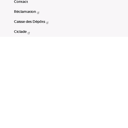
Contact
Réclamation
Caisse des Dépôts
Ciclade
CDC-Net
Consignations
Portail Open Data CDC
Restez connectés
LinkedIn
Youtube
Instagram
RSS
Mentions légales
CGU
Données personnelles
Accessibilité : non conforme
DSP2