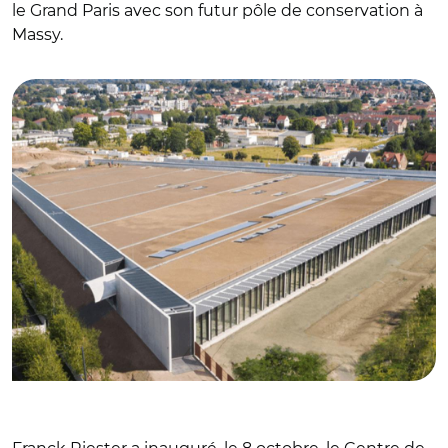
le Grand Paris avec son futur pôle de conservation à
Massy.
© @bati_journal / Centre de conservation du musée du
Louvre à Liévin