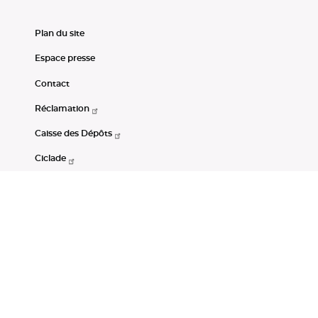
Plan du site
Espace presse
Contact
Réclamation
Caisse des Dépôts
Ciclade
CDC-Net
Consignations
Portail Open Data CDC
Restez connectés
LinkedIn
Youtube
Instagram
RSS