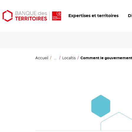
Aller
Aller
Ouvrir
Expertises et territoires
D
au
au
les
contenu
menu
outils
principal
principal
d'accessibilité
Accueil
...
Localtis
Comment le gouvernement e