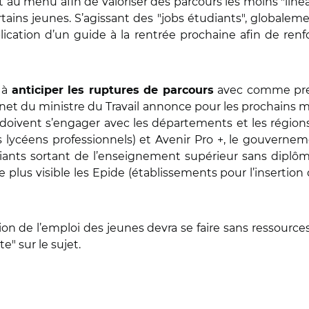
 au menu afin de valoriser des parcours les moins "liné
rtains jeunes. S’agissant des "jobs étudiants", globale
lication d’un guide à la rentrée prochaine afin de re
e à
avec comme premi
anticiper les ruptures de parcours
inet du ministre du Travail annonce pour les prochains m
doivent s’engager avec les départements et les régions.
lycéens professionnels) et Avenir Pro +, le gouvernem
iants sortant de l’enseignement supérieur sans diplôme
 plus visible les Epide (établissements pour l’insertion 
ion de l’emploi des jeunes devra se faire sans ressourc
te" sur le sujet.