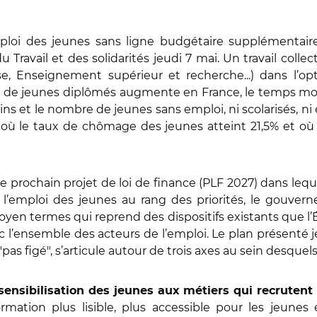
ploi des jeunes sans ligne budgétaire supplémentaire.
 Travail et des solidarités jeudi 7 mai. Un travail collec
se, Enseignement supérieur et recherche...) dans l’opt
ux de jeunes diplômés augmente en France, le temps mo
sins et le nombre de jeunes sans emploi, ni scolarisés, 
ù le taux de chômage des jeunes atteint 21,5% et où 
e prochain projet de loi de finance (PLF 2027) dans lequel
r l’emploi des jeunes au rang des priorités, le gouv
moyen termes qui reprend des dispositifs existants que l’É
 l’ensemble des acteurs de l’emploi. Le plan présenté j
pas figé", s’articule autour de trois axes au sein desque
a sensibilisation des jeunes aux métiers qui recrutent
ormation plus lisible, plus accessible pour les jeune