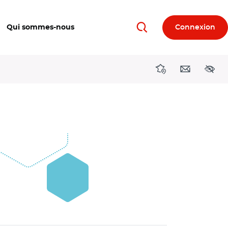
Qui sommes-nous
Connexion
Rechercher
Directions région
Contact
Acces