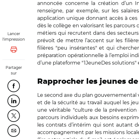
annoncée concerne la création d’un Ins
renseigne, par exemple, sur les salair
application unique donnant accès à ces 
dès le collège en valorisant les parcours d
métiers qui recrutent dans des secteurs te
Lancer
l'impression
prévoit de mettre l’accent sur les fili
filières "peu insérantes" et qui cherche
Lancer l'impression
préparation opérationnelle à l’emploi indi
d’une plateforme "1JeuneDes solutions" e
Partager
sur
Rapprocher les jeunes de 
Partager cette page sur Facebook
Le second axe du plan gouvernemental 
et de la sécurité au travail auquel les 
Partager cette page sur Linkedin
une véritable "culture de la prévention 
parcours individuels aux besoins exprim
Partager cette page sur Twitter
les contrats d’intérim qui sont autant 
accompagnement par les missions locales
Partager cette page sur Courriel