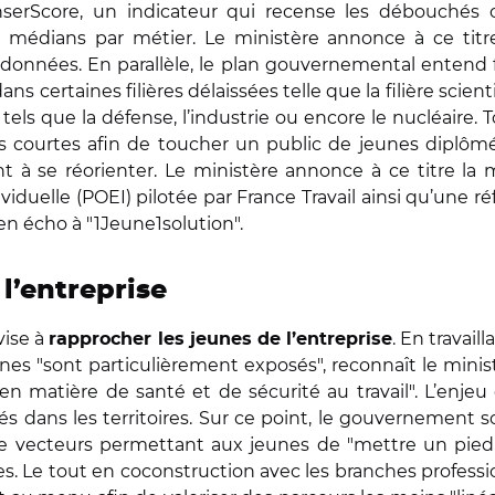
erScore, un indicateur qui recense les débouchés of
es médians par métier. Le ministère annonce à ce titr
données. En parallèle, le plan gouvernemental entend f
ans certaines filières délaissées telle que la filière scien
ls que la défense, l’industrie ou encore le nucléaire. To
ères courtes afin de toucher un public de jeunes diplô
nt à se réorienter. Le ministère annonce à ce titre la m
viduelle (POEI) pilotée par France Travail ainsi qu’une r
n écho à "1Jeune1solution".
l’entreprise
vise à
. En travail
rapprocher les jeunes de l’entreprise
jeunes "sont particulièrement exposés", reconnaît le min
en matière de santé et de sécurité au travail". L’enje
és dans les territoires. Sur ce point, le gouvernement 
de vecteurs permettant aux jeunes de "mettre un pied 
. Le tout en coconstruction avec les branches profess