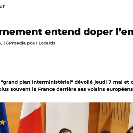
ur
nement entend doper l’em
, JGPmedia pour Localtis
 "grand plan interministériel" dévoilé jeudi 7 mai et 
plus souvent la France derrière ses voisins européens
lippe Baptiste, Jean-Pierre Farandou et Marina Ferrari à l’univer