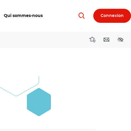
Qui sommes-nous
Connexion
Rechercher
Directions région
Contact
Acces