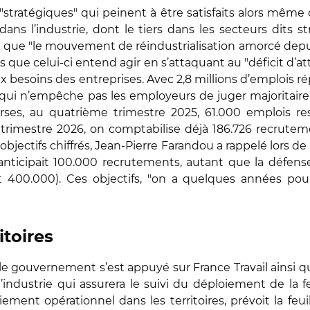
s "stratégiques" qui peinent à être satisfaits alors mêm
dans l’industrie, dont le tiers dans les secteurs dits s
que "le mouvement de réindustrialisation amorcé depuis
ls que celui-ci entend agir en s’attaquant au "déficit d’a
x besoins des entreprises. Avec 2,8 millions d’emplois ré
 qui n’empêche pas les employeurs de juger majoritaire
ses, au quatrième trimestre 2025, 61.000 emplois res
 trimestre 2026, on comptabilise déjà 186.726 recruteme
jectifs chiffrés, Jean-Pierre Farandou a rappelé lors de s
 anticipait 100.000 recrutements, autant que la défen
t 400.000). Ces objectifs, "on a quelques années pour
itoires
 le gouvernement s’est appuyé sur France Travail ainsi que
’industrie qui assurera le suivi du déploiement de la fe
ement opérationnel dans les territoires, prévoit la feui