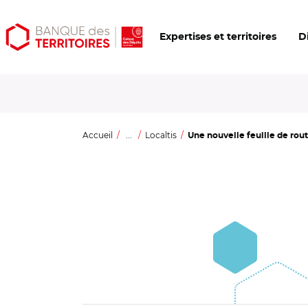
Aller
Aller
Ouvrir
Expertises et territoires
D
au
au
les
contenu
menu
outils
principal
principal
d'accessibilité
Accueil
...
Localtis
Une nouvelle feuille de rout