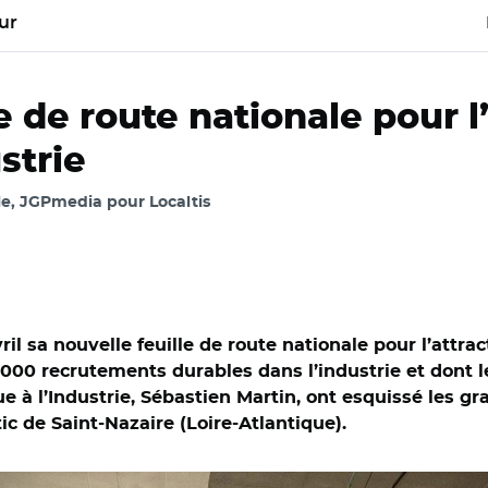
ur
 de route nationale pour l’
strie
e, JGPmedia pour Localtis
l sa nouvelle feuille de route nationale pour l’attract
000 recrutements durables dans l’industrie et dont le
à l’Industrie, Sébastien Martin, ont esquissé les gran
ic de Saint-Nazaire (Loire-Atlantique).
/ Déplacement de Sébastien Martin, Thibaut Guilluy et Jean-Pi
antic à Saint-Nazaire le 20 avril