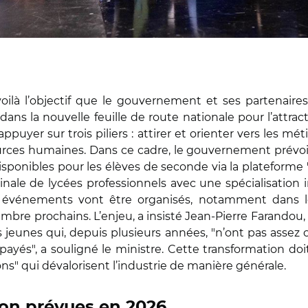
oilà l’objectif que le gouvernement et ses partenaires 
 dans la nouvelle feuille de route nationale pour l’attrac
’appuyer sur trois piliers : attirer et orienter vers les mé
ssources humaines. Dans ce cadre, le gouvernement prévoit
sponibles pour les élèves de seconde via la plateforme
nale de lycées professionnels avec une spécialisation 
 événements vont être organisés, notamment dans l
mbre prochains. L’enjeu, a insisté Jean-Pierre Farandou, l
jeunes qui, depuis plusieurs années, "n’ont pas assez 
ayés", a souligné le ministre. Cette transformation doi
s" qui dévalorisent l’industrie de manière générale.
ion prévues en 2026