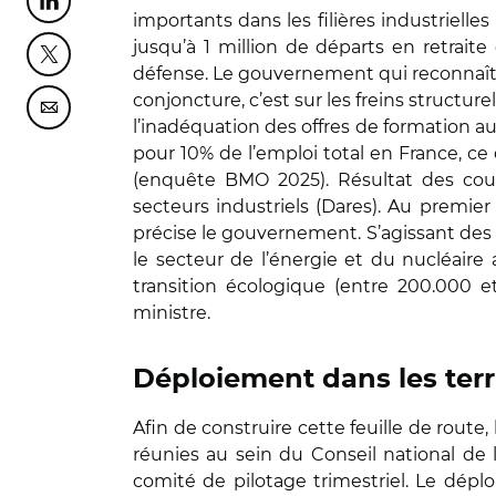
Partager cette page sur Linkedin
importants dans les filières industrielle
jusqu’à 1 million de départs en retraite 
Partager cette page sur Twitter
défense. Le gouvernement qui reconnaît 
conjoncture, c’est sur les freins structure
Partager cette page sur Courriel
l’inadéquation des offres de formation au
pour 10% de l’emploi total en France, ce
(enquête BMO 2025). Résultat des cour
secteurs industriels (Dares). Au premier
précise le gouvernement. S’agissant des ob
le secteur de l’énergie et du nucléaire
transition écologique (entre 200.000 e
ministre.
Déploiement dans les terr
Afin de construire cette feuille de route,
réunies au sein du Conseil national de l
comité de pilotage trimestriel. Le déploi