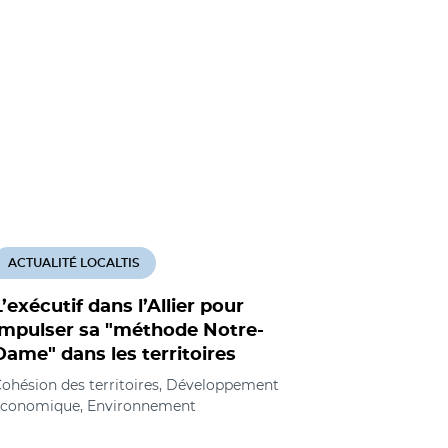
ACTUALITÉ LOCALTIS
ACTUALITÉ
L’exécutif dans l’Allier pour
DOSSIER 
impulser sa "méthode Notre-
"réindust
Dame" dans les territoires
comment 
ohésion des territoires, Développement
Aménagement
économique, Environnement
Développem
Jeunesse, éd