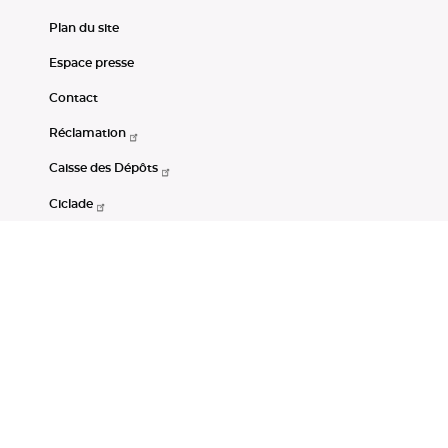
Plan du site
Espace presse
Contact
Réclamation
Caisse des Dépôts
Ciclade
CDC-Net
Consignations
Portail Open Data CDC
Restez connectés
LinkedIn
Youtube
Instagram
RSS