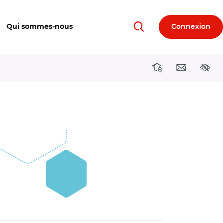
Qui sommes-nous
Connexion
Rechercher
Directions région
Contact
Acces