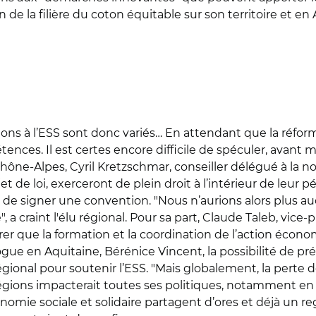
de la filière du coton équitable sur son territoire et en 
ns à l’ESS sont donc variés… En attendant que la réforme
nces. Il est certes encore difficile de spéculer, avant 
ône-Alpes, Cyril Kretzschmar, conseiller délégué à la no
jet de loi, exerceront de plein droit à l’intérieur de le
tion de signer une convention. "Nous n’aurions alors pl
a craint l'élu régional. Pour sa part, Claude Taleb, vice
er que la formation et la coordination de l’action écon
e en Aquitaine, Bérénice Vincent, la possibilité de prév
égional pour soutenir l’ESS. "Mais globalement, la perte
régions impacterait toutes ses politiques, notamment en
omie sociale et solidaire partagent d’ores et déjà un regr