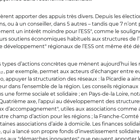
avèrent apporter des appuis très divers. Depuis les élect
ns, ou à un conseiller, dans 5 autres – tandis que 7 n’ont
ement un intérêt moindre pour l’ESS", comme le soulignen
rs soutiens économiques habituels aux structures de l’ES
de développement" régionaux de l’ESS ont même été défin
ts types d’actions concrètes que mènent aujourd’hui les 
, par exemple, permet aux acteurs d’échanger entre eux
, appuyer la structuration des réseaux : la Picardie a a
ur dans l’ensemble de la région. Les conseils régionaux p
ous une forme sociale et solidaire ; en Pays-de-la Loire, 
 Quatrième axe, l’appui au développement des structures d
caux d’accompagnement", utiles aux associations comme au
utre champ d’action pour les régions ; la Franche-Comté 
certaines associations d’aide à domicile. Les finances sol
qui a lancé son propre fonds d’investissement solidaire E
ens aux "démarches innovantes" que peuvent apporter le