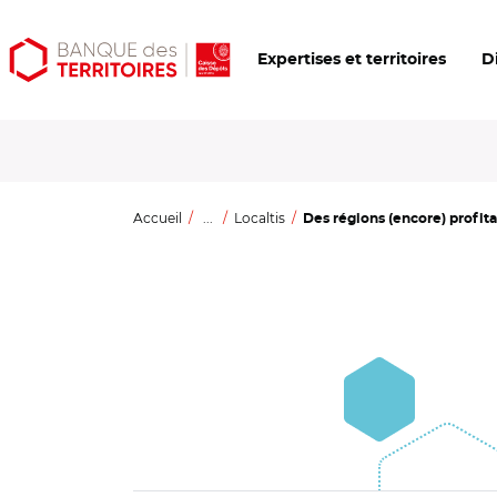
Aller
Aller
Ouvrir
Expertises et territoires
D
au
au
les
contenu
menu
outils
principal
principal
d'accessibilité
Accueil
...
Localtis
Des régions (encore) profita