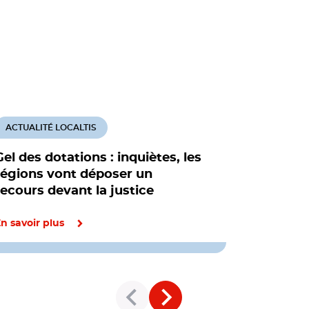
ACTUALITÉ LOCALTIS
ACTUALITÉ
Gel des dotations : inquiètes, les
L'économi
régions vont déposer un
employeur
recours devant la justice
l'Ile-de-
Cohésion des
n savoir plus
En savoir pl