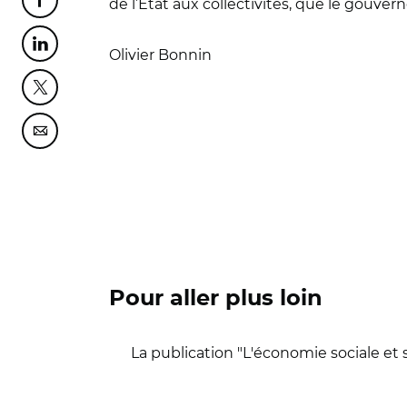
de l’Etat aux collectivités, que le gouv
Partager cette page sur Facebook
Partager cette page sur Linkedin
Olivier Bonnin
Partager cette page sur Twitter
Partager cette page sur Courriel
Pour aller plus loin
La publication "L'économie sociale et 