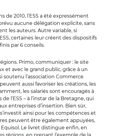
ions de 2010, l’ESS a été expressément
 prévu aucune délégation explicite, sans
t les auteurs. Autre variable, si
S, certaines leur créent des dispositifs
is par 6 conseils.
régions. Primo, communiquer : le site
 et avec le grand public, grâce à un
insi soutenu l’association Commerce
euvent aussi favoriser les créations, les
notamment, les salariés sont encouragés à
e l’ESS – à l’instar de la Bretagne, qui
x entreprises d’insertion. Bien sûr,
s’investit ainsi pour les compétences et
idaires peuvent être également appuyées,
quisol. Le livret distingue enfin, en
s régions, en prenant l’exemple de la