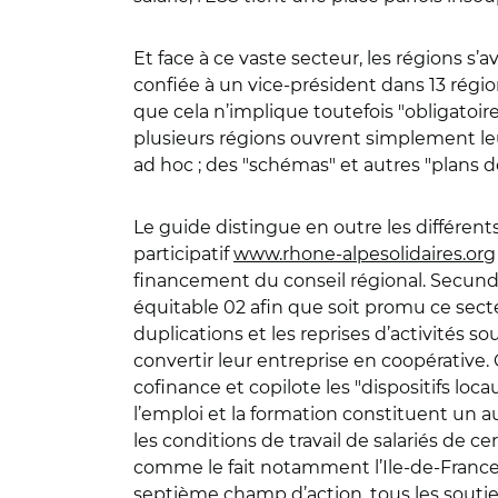
Et face à ce vaste secteur, les régions s’
confiée à un vice-président dans 13 régio
que cela n’implique toutefois "obligatoir
plusieurs régions ouvrent simplement leu
ad hoc ; des "schémas" et autres "plans 
Le guide distingue en outre les différen
participatif
www.rhone-alpesolidaires.org
financement du conseil régional. Secundo
équitable 02 afin que soit promu ce secte
duplications et les reprises d’activités s
convertir leur entreprise en coopérative.
cofinance et copilote les "dispositifs lo
l’emploi et la formation constituent un a
les conditions de travail de salariés de 
comme le fait notamment l’Ile-de-France, 
septième champ d’action, tous les souti