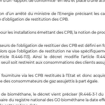
d’un "rapport de conformité" en lieu et place d’une att
ication d’un arrêté du ministre de l’Energie précisant les
e d’obligation de restitution des CPB.
our les installations émettant des CPB, la notion de pro
sseurs de l’obligation de restituer des CPB est défini en
 alors que l’obligation de restitution ne vise spécifiq
ticle R.446-113). Ainsi le décret modifie l’article R.
uil soit restreint aux consommations des clients assujet
fourniture via les CPB restitués à l’Etat et donc acqu
ble des consommateurs de gaz assujettis à part égale.
e de biométhane, le décret vient préciser (R.446-3-1 d
nnaire du registre national des GO biométhane la date effe