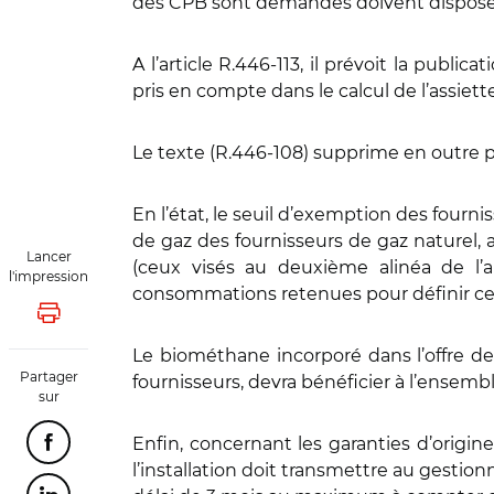
des CPB sont demandés doivent disposer 
A l’article R.446-113, il prévoit la publ
pris en compte dans le calcul de l’assiett
Le texte (R.446-108) supprime en outre p
En l’état, le seuil d’exemption des fourni
de gaz des fournisseurs de gaz naturel,
Lancer
(ceux visés au deuxième alinéa de l’ar
l'impression
consommations retenues pour définir ce se
Lancer l'impression
Le biométhane incorporé dans l’offre de 
Partager
fournisseurs, devra bénéficier à l’ensem
sur
Enfin, concernant les garanties d’origin
Partager cette page sur Facebook
l’installation doit transmettre au gestio