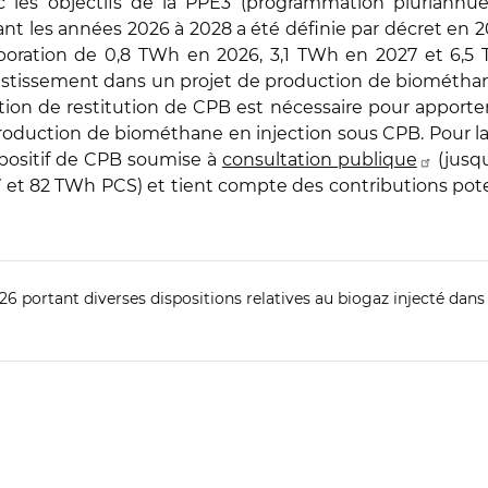
les objectifs de la PPE3 (programmation pluriannuel
nt les années 2026 à 2028 a été définie par décret en 20
rporation de 0,8 TWh en 2026, 3,1 TWh en 2027 et 6,5 
nvestissement dans un projet de production de biométha
ion de restitution de CPB est nécessaire pour apporter de 
duction de biométhane en injection sous CPB. Pour la pé
spositif de CPB soumise à
consultation publique
(jusqu
47 et 82 TWh PCS) et tient compte des contributions po
6 portant diverses dispositions relatives au biogaz injecté dans