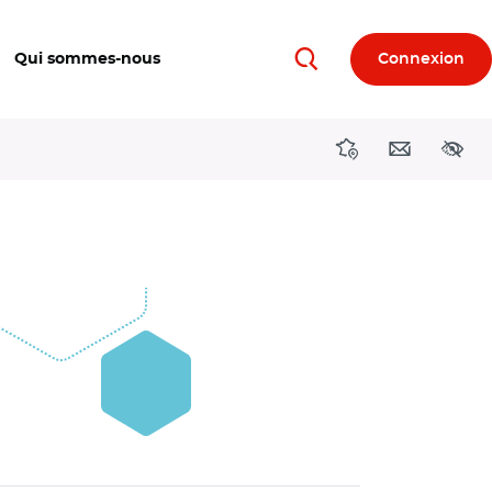
Qui sommes-nous
Connexion
Rechercher
Directions région
Contact
Acces