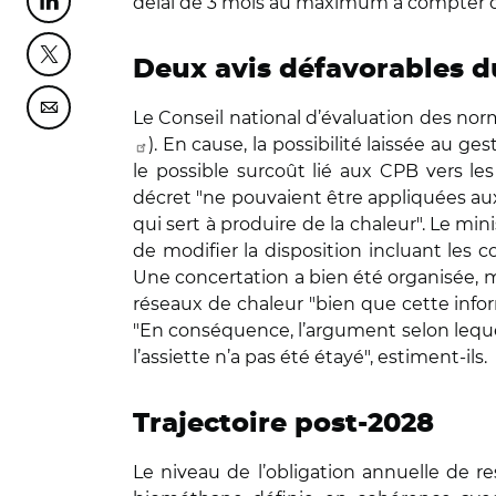
délai de 3 mois au maximum à compter 
Partager cette page sur Linkedin
Partager cette page sur Twitter
Deux avis défavorables 
Partager cette page sur Courriel
Le Conseil national d’évaluation des nor
). En cause, la possibilité laissée au 
le possible surcoût lié aux CPB vers les
décret "ne pouvaient être appliquées aux 
qui sert à produire de la chaleur". Le mi
de modifier la disposition incluant les c
Une concertation a bien été organisée, m
réseaux de chaleur "bien que cette inform
"En conséquence, l’argument selon lequel
l’assiette n’a pas été étayé", estiment-ils.
Trajectoire post-2028
Le niveau de l’obligation annuelle de re