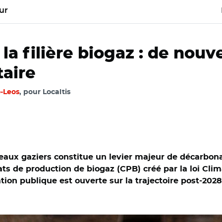
ur
a filière biogaz : de nou
aire
o-Leos
, pour Localtis
seaux gaziers constitue un levier majeur de décarbon
ats de production de biogaz (CPB) créé par la loi Cli
tion publique est ouverte sur la trajectoire post-202