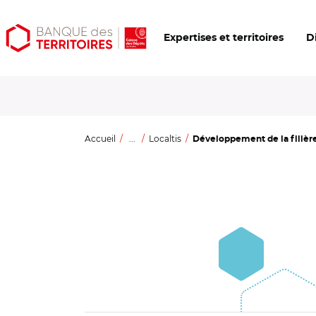
Aller
Aller
Ouvrir
Expertises et territoires
D
au
au
les
contenu
menu
outils
principal
principal
d'accessibilité
Accueil
...
Localtis
Développement de la filière