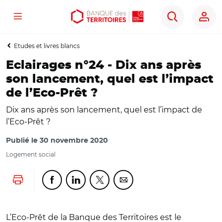
Menu
Aller
Aller
Ouvrir
Rechercher
au
au
les
contenu
menu
outils
Etudes et livres blancs
principal
principal
d'accessibilité
Eclairages n°24 - Dix ans après
son lancement, quel est l’impact
de l’Eco-Prêt ?
Dix ans après son lancement, quel est l’impact de
l’Eco-Prêt ?
Publié le
30 novembre 2020
Logement social
Lancer l'impression
Partager cette page sur Facebook
Partager cette page sur Linkedin
Partager cette page sur Twitter
Partager cette page sur Co
L’Eco-Prêt de la Banque des Territoires est le