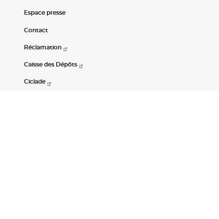
Espace presse
Contact
Réclamation
Caisse des Dépôts
Ciclade
CDC-Net
Consignations
Portail Open Data CDC
Restez connectés
LinkedIn
Youtube
Instagram
RSS