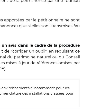
ement de la permanence par une réunion
es apportées par le pétitionnaire ne sont
manence) que si elles sont transmises "au
re un avis dans le cadre de la procédure
agit de "corriger un oubli", en réduisant ce
ional du patrimoine naturel ou du Conseil
lques mises à jour de références omises par
PE).
ion environnementale, notamment pour les
 nomenclature des installations classées pour