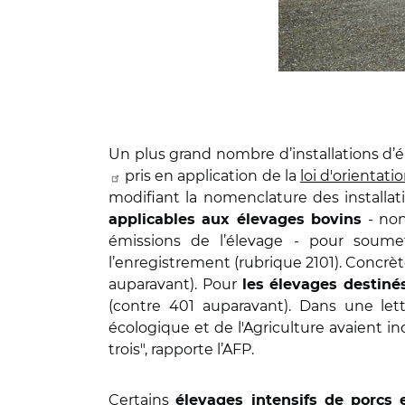
Un plus grand nombre d’installations d’é
pris en application de la
loi d'orientat
modifiant la nomenclature des installat
- non
applicables aux élevages bovins
émissions de l’élevage - pour soum
l’enregistrement (rubrique 2101). Concr
auparavant). Pour
les élevages destiné
(contre 401 auparavant). Dans une lett
écologique et de l'Agriculture avaient i
trois", rapporte l’AFP.
Certains
élevages intensifs de porcs 