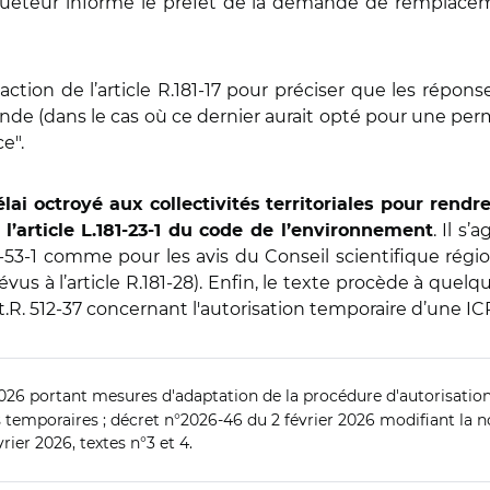
quêteur informe le préfet de la demande de remplac
ction de l’article R.181-17 pour préciser que les répons
nde (dans le cas où ce dernier aurait opté pour une per
e".
lai octroyé aux collectivités territoriales pour rend
. Il s’
 l’article L.181-23-1 du code de l’environnement
181-53-1 comme pour les avis du Conseil scientifique rég
évus à l’article R.181-28). Enfin, le texte procède à que
rt.R. 512-37 concernant l'autorisation temporaire d’une IC
 2026 portant mesures d'adaptation de la procédure d'autorisat
ons temporaires ; décret n°2026-46 du 2 février 2026 modifiant la
rier 2026, textes n°3 et 4.