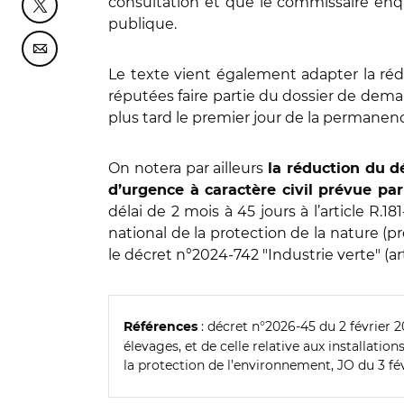
consultation et que le commissaire en
Partager cette page sur Twitter
publique.
Partager cette page sur Courriel
Le texte vient également adapter la réda
réputées faire partie du dossier de dema
plus tard le premier jour de la permanenc
On notera par ailleurs
la réduction du dé
d’urgence à caractère civil prévue par
délai de 2 mois à 45 jours à l’article R.
national de la protection de la nature (pr
le décret n°2024-742 "Industrie verte" (a
: décret n°2026-45 du 2 février
Références
élevages, et de celle relative aux installati
la protection de l’environnement, JO du 3 fév