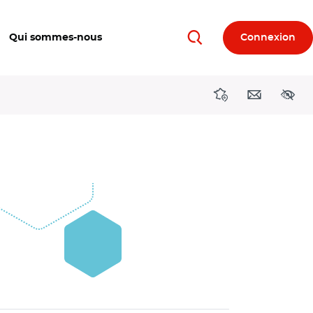
Qui sommes-nous
Connexion
Rechercher
Directions région
Contact
Acces