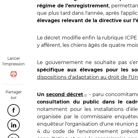
, permettan
régime de l’enregistrement
que plus tard dans l'année, après l'appli
élevages relevant de la directive sur 
Le décret modifie enfin la rubrique ICPE
y afférent, les chiens âgés de quatre moi
Lancer
Le gouvernement ne souhaite pas s’en t
l'impression
spécifique aux élevages pour les so
Lancer l'impression
dispositions d'adaptation au droit de l
Partager
- paru concomitamme
Un
second décret
sur
consultation du public dans le cad
notamment pour les installations d’él
Partager cette page sur Facebook
organisée par le commissaire enquête
enquêteur l'organisation d'une réunion pub
Partager cette page sur Linkedin
4 du code de l’environnement prévoit