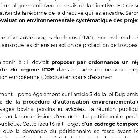
t un alignement avec les seuils de la directive IED rév
cation de la réforme de la directive qui les encadre. Se
l’évaluation environnementale systématique des projet
 relative aux élevages de chiens (2120) pour exclure du
s ainsi que les chiens en action de protection de troupea
enir là : il devrait
proposer par ordonnance un rég
dans le cadre du nouveau
pro
rtir du régime ICPE
'Union européenne (Ddadue)
en cours d’examen.
nt - porte également sur l’article 3 de la loi Duplomb
re de la procédure d’autorisation environnementa
evages bovins, porcins et avicoles. La réunion publi
ur ou la commission d'enquête. Le pétitionnaire p
lique. Cette faculté fait l’objet d’
un cadrage tempore
 que la demande du pétitionnaire se fasse avant l