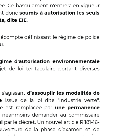
isée. Ce basculement n'entrera en vigueur
ront donc
soumis à autorisation les seuls
.
s, dite EIE
 décompte définissant le régime de police
u.
ime d'autorisation environnementale
jet de loi tentaculaire portant diverses
 s’agissant
d’assouplir les modalités de
issue de la loi dite "Industrie verte",
le
que est remplacée par
une permanence
eut néanmoins demander au commissaire
par le décret. Un nouvel article R.181-16-
l
’ouverture de la phase d’examen et de