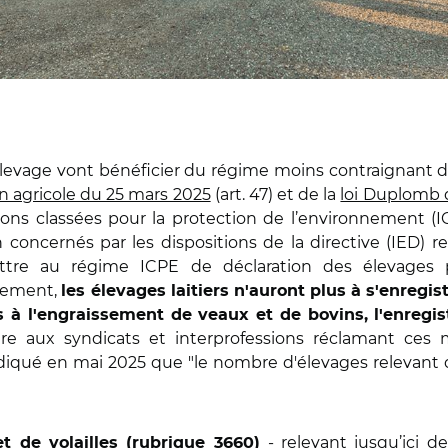
levage vont bénéficier du régime moins contraignant de 
ion agricole du 25 mars 2025
(art. 47) et de la
loi Duplomb 
ions classées pour la protection de l’environnement (I
 concernés par les dispositions de la directive (IED) re
ettre au régime ICPE de déclaration des élevag
ètement,
les élevages laitiers n'auront plus à s'enregis
s à l'engraissement de veaux et de bovins, l'enregis
re aux syndicats et interprofessions réclamant ces m
ndiqué en mai 2025 que "le nombre d'élevages relevant de
- relevant jusqu’ici de
et de volailles (rubrique 3660)