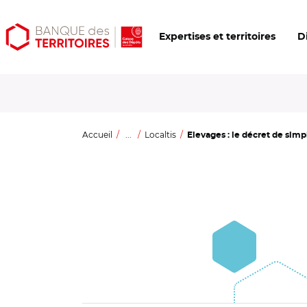
Aller
Aller
Ouvrir
Expertises et territoires
D
au
au
les
contenu
menu
outils
principal
principal
d'accessibilité
Accueil
...
Localtis
Elevages : le décret de simpli