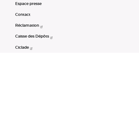
Espace presse
Contact
Réclamation
Caisse des Dépôts
Ciclade
CDC-Net
Consignations
Portail Open Data CDC
Restez connectés
LinkedIn
Youtube
Instagram
RSS