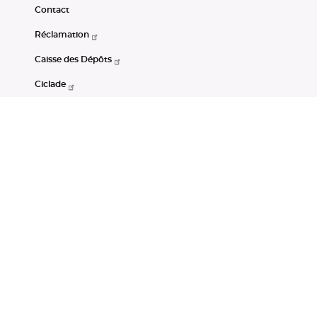
Contact
Réclamation
Caisse des Dépôts
Ciclade
CDC-Net
Consignations
Portail Open Data CDC
Restez connectés
LinkedIn
Youtube
Instagram
RSS
Mentions légales
CGU
Données personnelles