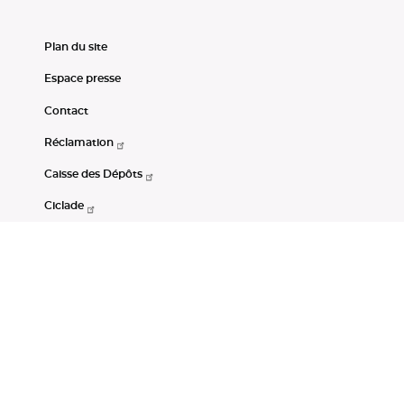
Plan du site
Espace presse
Contact
Réclamation
Caisse des Dépôts
Ciclade
CDC-Net
Consignations
Portail Open Data CDC
Restez connectés