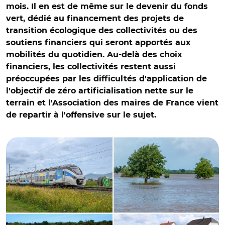
mois. Il en est de même sur le devenir du fonds
vert, dédié au financement des projets de
transition écologique des collectivités ou des
soutiens financiers qui seront apportés aux
mobilités du quotidien. Au-delà des choix
financiers, les collectivités restent aussi
préoccupées par les difficultés d'application de
l'objectif de zéro artificialisation nette sur le
terrain et l'Association des maires de France vient
de repartir à l'offensive sur le sujet.
© Rob Dammers CC BY 2.0, Adobe stock, thierry llansades
CC BY-NC-ND 2.0 et Adobe stock