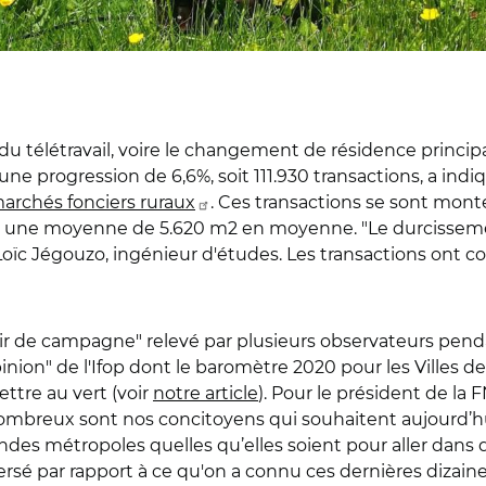
 du télétravail, voire le changement de résidence princi
ne progression de 6,6%, soit 111.930 transactions, a indiqu
marchés fonciers ruraux
. Ces transactions se sont montée
t une moyenne de 5.620 m2 en moyenne. "Le durcissemen
é Loïc Jégouzo, ingénieur d'études. Les transactions ont
ir de campagne" relevé par plusieurs observateurs pen
ion" de l'Ifop dont le baromètre 2020 pour les Villes de
ettre au vert (voir
notre article
). Pour le président de la
Nombreux sont nos concitoyens qui souhaitent aujourd’hu
andes métropoles quelles qu’elles soient pour aller dans d
é par rapport à ce qu'on a connu ces dernières dizaines