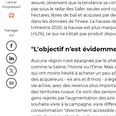
Lancer
assuré, observant que la tendance se c
l'impression
pas sous le radar des Safer, seules sont 
hectares, libres de bail et acquises par d
Lancer l'impression
dans les données de l'Insee. La hausse des
trimestre 2020, la hausse est plus marq
Partager
(+5,1%), ce qui ne s’était pas produit depu
sur
Partager cette page sur Facebook
"L'objectif n’est évidemme
Partager cette page sur Linkedin
Aucune région n’est épargnée par le phén
comme la Saône, l’Yonne ou l’Orne. Mais 
Partager cette page sur Twitter
qui ont moins hésité à acheter un peu plu
des acquéreurs - 44 ans et 8 mois - a lé
Partager cette page sur Courriel
vie active, avec des revenus plus impor
des territoires ruraux. Ce sont des person
gens rejetés par l’augmentation des prix e
souhaite vivre à la campagne, vivre diffé
consommation "directement accessible au