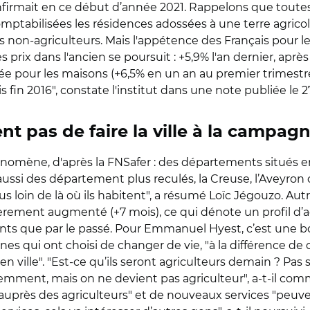
onfirmait en ce début d’année 2021. Rappelons que tout
comptabilisées les résidences adossées à une terre agric
es non-agriculteurs. Mais l'appétence des Français pour le
 prix dans l'ancien se poursuit : +5,9% l'an dernier, aprè
uée pour les maisons (+6,5% en un an au premier trimest
is fin 2016", constate l'institut dans une note publiée le 2
nt pas de faire la ville à la campag
omène, d'après la FNSafer : des départements situés en
aussi des département plus reculés, la Creuse, l’Aveyron
s loin de là où ils habitent", a résumé Loïc Jégouzo. Aut
gèrement augmenté (+7 mois), ce qui dénote un profil d’a
tants que par le passé. Pour Emmanuel Hyest, c’est une
nes qui ont choisi de changer de vie, "à la différence de 
n ville". "Est-ce qu’ils seront agriculteurs demain ? Pas s
remment, mais on ne devient pas agriculteur", a-t-il com
près des agriculteurs" et de nouveaux services "peuven