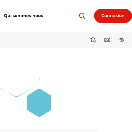
Qui sommes-nous
Connexion
Rechercher
Directions région
Contact
Acces