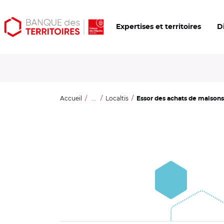
Aller
Aller
Ouvrir
Expertises et territoires
D
au
au
les
contenu
menu
outils
principal
principal
d'accessibilité
Accueil
...
Localtis
Essor des achats de maisons