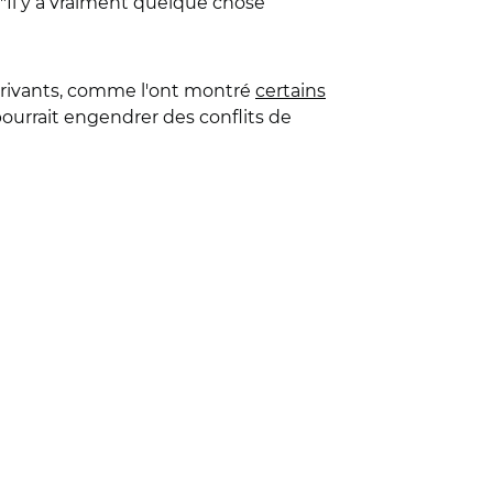
. "Il y a vraiment quelque chose
rrivants, comme l'ont montré
certains
 pourrait engendrer des conflits de