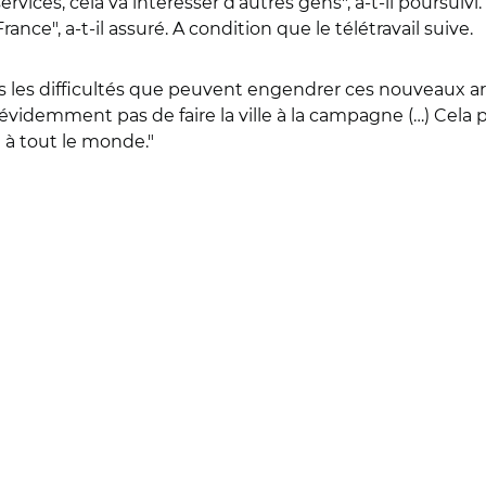
vices, cela va intéresser d’autres gens", a-t-il poursuivi
nce", a-t-il assuré. A condition que le télétravail suive.
les difficultés que peuvent engendrer ces nouveaux a
st évidemment pas de faire la ville à la campagne (…) Cela
e à tout le monde."