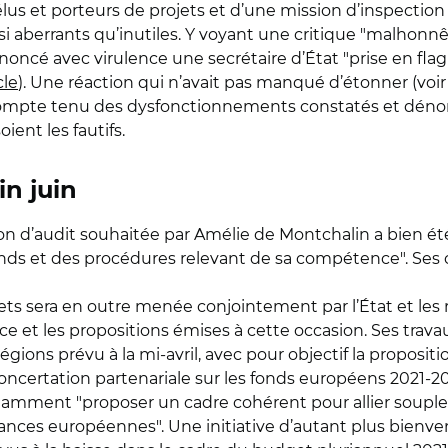
s et porteurs de projets et d’une mission d’inspection a
i aberrants qu’inutiles. Y voyant une critique "malhonn
énoncé avec virulence une secrétaire d’État "prise en fl
cle
). Une réaction qui n’avait pas manqué d’étonner (vo
compte tenu des dysfonctionnements constatés et déno
oient les fautifs.
n juin
on d’audit souhaitée par Amélie de Montchalin a bien été l
 fonds et des procédures relevant de sa compétence". Se
ets sera en outre menée conjointement par l’État et les 
e et les propositions émises à cette occasion. Ses trava
égions prévu à la mi-avril, avec pour objectif la proposi
oncertation partenariale sur les fonds européens 2021-202
amment "proposer un cadre cohérent pour allier souplesse
ces européennes". Une initiative d’autant plus bienvenu