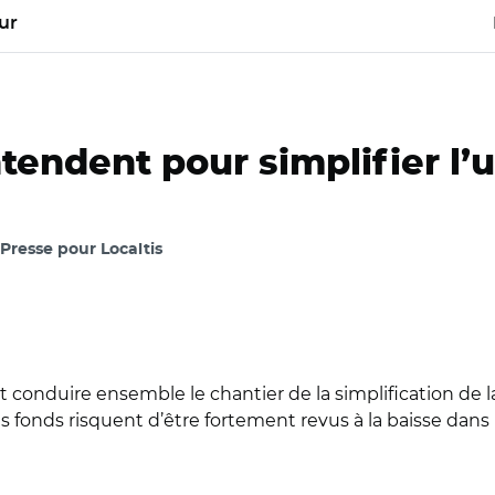
ur
ntendent pour simplifier l
 Presse pour Localtis
nt conduire ensemble le chantier de la simplification de
es fonds risquent d’être fortement revus à la baisse dan
 Le comité État-régions du 22 janvier 2020