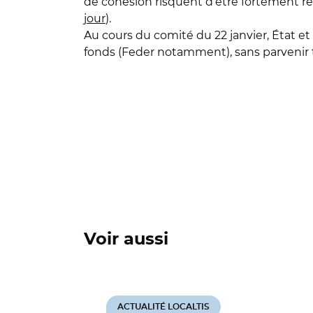
de cohésion risquent d’être fortement re
jour
).
Au cours du comité du 22 janvier, État et 
fonds (Feder notamment), sans parvenir to
Voir aussi
ACTUALITÉ LOCALTIS