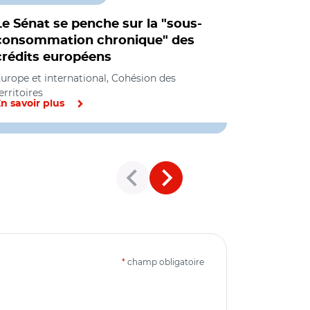
Le Sénat se penche sur la "sous-
Programm
consommation chronique" des
porteurs 
crédits européens
Cohésion des
internationa
urope et international, Cohésion des
erritoires
n savoir plus
En savoir pl
*
champ obligatoire