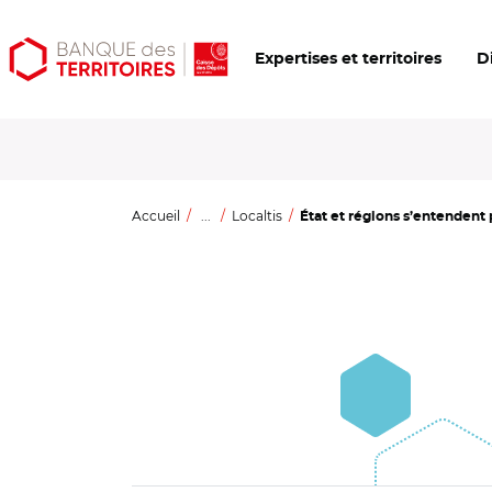
Aller
Aller
Ouvrir
Expertises et territoires
D
au
au
les
contenu
menu
outils
principal
principal
d'accessibilité
Accueil
...
Localtis
État et régions s’entendent p