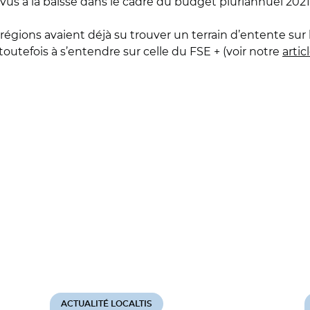
vus à la baisse dans le cadre du budget pluriannuel 2021
régions avaient déjà su trouver un terrain d’entente sur l
utefois à s’entendre sur celle du FSE + (voir notre
artic
ACTUALITÉ LOCALTIS