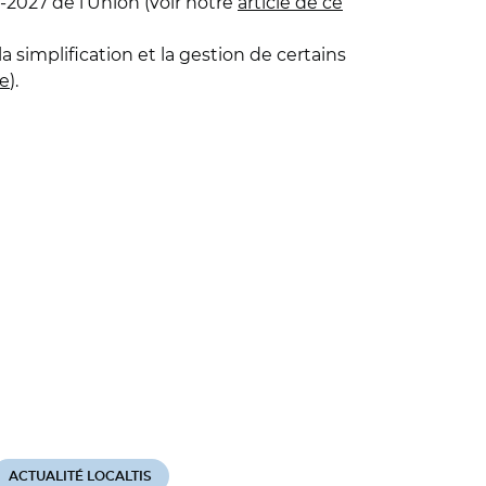
-2027 de l’Union (voir notre
article de ce
a simplification et la gestion de certains
le
).
ACTUALITÉ LOCALTIS
ACTUALITÉ