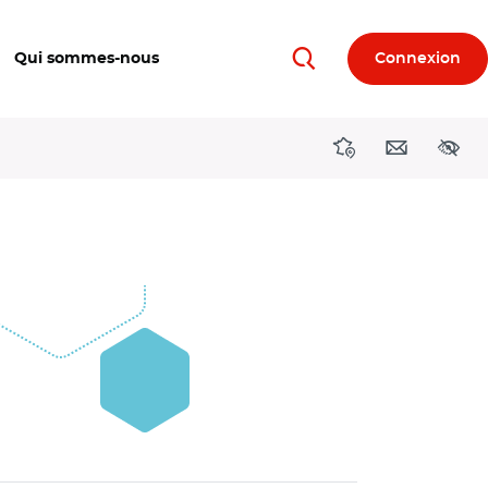
Qui sommes-nous
Connexion
Rechercher
Directions région
Contact
Acces