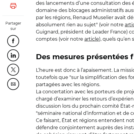
des lancements d’une consultation des élu
Lancer l'impression
domaine des blocages administratifs auss
par les régions, Renaud Muselier avait d
Partager
absolument rien au sujet" (voir notre
arti
sur
Guignard, président de Leader France) 
comptes (voir notre
article
), quels qu’en s
Partager cette page sur Facebook
Des mesures présentées fi
Partager cette page sur Linkedin
L’heure est donc à l’apaisement. La missi
Partager cette page sur Twitter
toutefois que "sur la simplification des
partagées avec les régions.
Partager cette page sur Courriel
La concertation avec les porteurs de proj
chargé d’examiner les retours d’expérienc
discussion lors du prochain comité État-r
"séminaire national d’information et de c
Ce faisant, État et régions entendent not
défendre conjointement auprès des instan