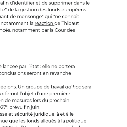
fin d’identifier et de supprimer dans le
ête" de la gestion des fonds européens
agrant de mensonge" qui "ne connaît
ir notamment la
réaction
de Thibaut
ncés, notamment par la Cour des
ancée par l’État : elle ne portera
s conclusions seront en revanche
régions. Un groupe de travail
ad hoc
sera
ux feront l’objet d’une première
tion de mesures lors du prochain
7", prévu fin juin.
 et sécurité juridique, à et à le
e que les fonds alloués à la politique