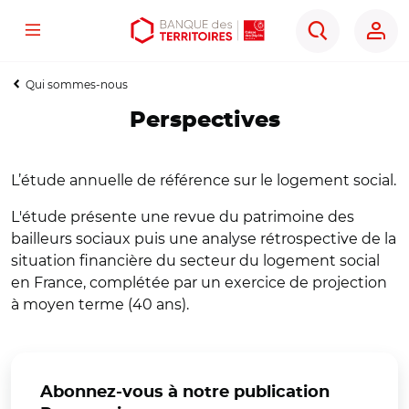
Menu
Aller
Aller
Ouvrir
Rechercher
au
au
les
contenu
menu
outils
Qui sommes-nous
principal
principal
d'accessibilité
Perspectives
L’étude annuelle de référence sur le logement social.
L'étude présente une revue du patrimoine des
bailleurs sociaux puis une analyse rétrospective de la
situation financière du secteur du logement social
en France, complétée par un exercice de projection
à moyen terme (40 ans).
Abonnez-vous à notre publication