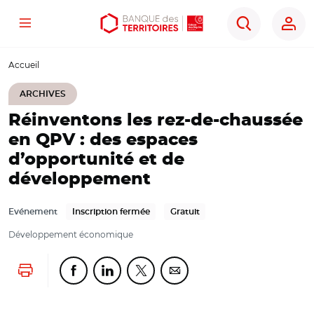
Menu
Aller
Aller
Ouvrir
Rechercher
au
au
les
contenu
menu
outils
Accueil
principal
principal
d'accessibilité
ARCHIVES
Réinventons les rez-de-chaussée
en QPV : des espaces
d’opportunité et de
développement
Evénement
Inscription fermée
Gratuit
Développement économique
Lancer l'impression
Partager cette page sur Facebook
Partager cette page sur Linkedin
Partager cette page sur Twitter
Partager cette page sur Co