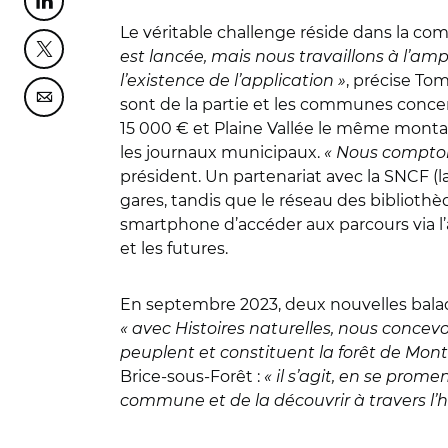
Partager cette page sur Linkedin
Le véritable challenge réside dans la co
est lancée, mais nous travaillons à l’amp
Partager cette page sur Twitter
l’existence de l’application »
, précise To
sont de la partie et les communes conce
Partager cette page sur Courriel
15 000 € et Plaine Vallée le même montant
les journaux municipaux.
« Nous comptons
président. Un partenariat avec la SNCF (
gares, tandis que le réseau des biblioth
smartphone d’accéder aux parcours via l’a
et les futures.
En septembre 2023, deux nouvelles balad
« avec Histoires naturelles, nous concevo
peuplent et constituent la forêt de Mon
Brice-sous-Forêt :
« il s’agit, en se prom
commune et de la découvrir à travers l’hi