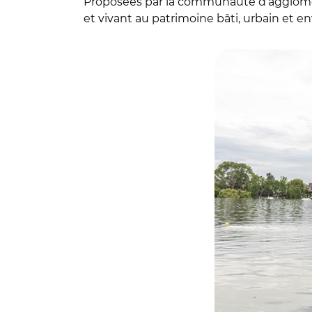
Proposées par la communauté d’agglomérat
et vivant au patrimoine bâti, urbain et e
© Paul Carrier - 