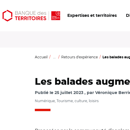
Aller
Aller
Ouvrir
Expertises et territoires
D
au
au
les
contenu
menu
outils
principal
principal
d'accessibilité
Accueil
...
Retours d'expérience
Les balades aug
Les balades augment
Publié le
25 juillet 2023
par
Véronique Berri
Numérique, Tourisme, culture, loisirs