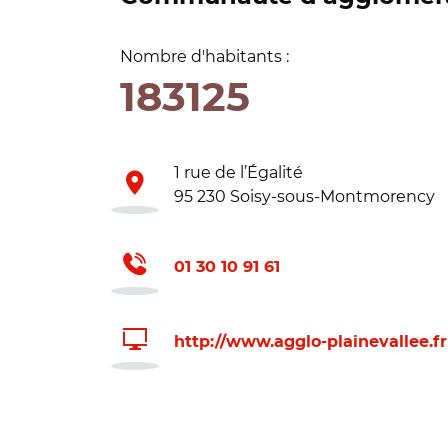
Nombre d'habitants :
183125
1 rue de l’Égalité
95 230 Soisy-sous-Montmorency
01 30 10 91 61
http://www.agglo-plainevallee.fr