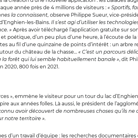
 la création d’une nouvelle application : les balades a
aque année près de 4 millions de visiteurs :
« Sportifs, 
nnes la connaissent,
observe Philippe Sueur, vice-présid
d’Enghien-les-Bains.
Il s’est agi d’utiliser les technologi
ce. »
Après avoir téléchargé l’application gratuite sur s
 poétique, d’un peu plus d’une heure, à l’écoute de la fau
ertes au fil d’une quinzaine de points d’intérêt : un arbre
utour du château de la chasse…
« C’est un parcours dél
 la forêt qui lui semble habituellement banale »
, dit Ph
en 2020, 800 fois en 2021.
rces », emmène le visiteur pour un tour du lac d’Enghien
pire aux années folles. Là aussi, le président de l’agglo
econnu avoir découvert de nombreuses choses qu’ils ne 
notre territoire ».
s d’un travail d’équipe : les recherches documentaires e