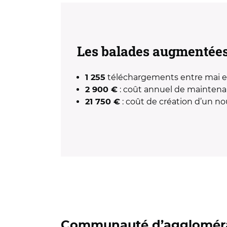
Les balades augmentées
téléchargements entre mai 
1 255
: coût annuel de maintenan
2 900 €
: coût de création d’un n
21 750 €
Communauté d’agglomérat