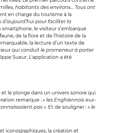
ugmentées. Le premier parcours concerne
familles, habitants des environs… Tous ont
ent en charge du tourisme à la
es d’aujourd’hui pour faciliter la
on smartphone, le visiteur s’embarque
ne, de la flore et de l’histoire de la
 remarquable, la lecture d’un texte de
icieux qui conduit le promeneur à porter
ilippe Sueur. L'application a été
 et le plonge dans un univers sonore qui
mération remarque :
« les Enghiennois eux-
connaissaient pas ».
Et de souligner :
« le
t iconographiques, la création et