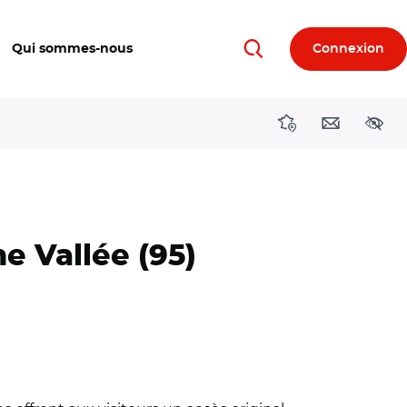
Qui sommes-nous
Connexion
Rechercher
Directions région
Contact
Acces
e Vallée (95)