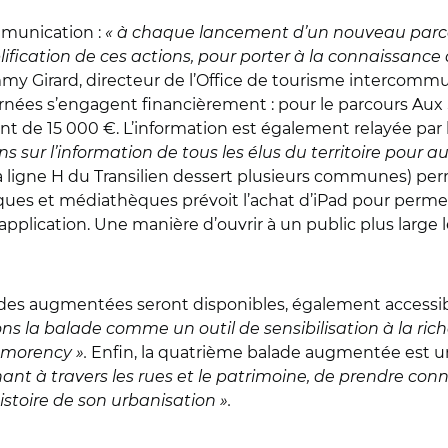
mmunication :
« à chaque lancement d’un nouveau par
lification de ces actions, pour porter à la connaissance
mmy Girard, directeur de l’Office de tourisme intercommun
rnées s’engagent financièrement : pour le parcours Aux
 de 15 000 €. L’information est également relayée par la
 sur l’information de tous les élus du territoire pour a
la ligne H du Transilien dessert plusieurs communes) per
èques et médiathèques prévoit l’achat d’iPad pour perme
pplication. Une manière d’ouvrir à un public plus large l
es augmentées seront disponibles, également accessible
ns la balade comme un outil de sensibilisation à la rich
tmorency ».
Enfin, la quatrième balade augmentée est un 
enant à travers les rues et le patrimoine, de prendre conn
stoire de son urbanisation ».