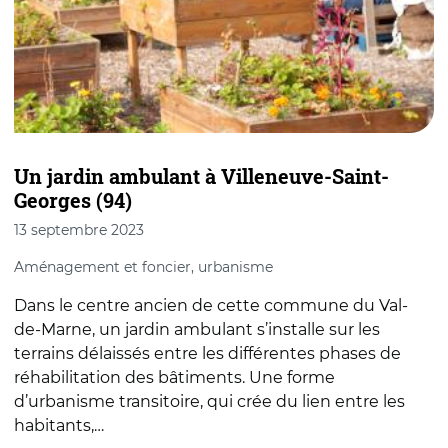
Un jardin ambulant à Villeneuve-Saint-
C
Georges (94)
2
13 septembre 2023
C
Aménagement et foncier, urbanisme
N
Dans le centre ancien de cette commune du Val-
j
de-Marne, un jardin ambulant s’installe sur les
d
terrains délaissés entre les différentes phases de
d
réhabilitation des bâtiments. Une forme
c
d’urbanisme transitoire, qui crée du lien entre les
habitants,…