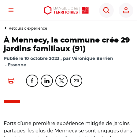
Menu
Aller
Aller
Ouvrir
Rechercher
au
au
les
contenu
menu
outils
Retours d'expérience
principal
principal
d'accessibilité
À Mennecy, la commune crée 29
jardins familiaux (91)
Publié le
10 octobre 2023
par
Véronique Berrien
Essonne
Lancer l'impression
Partager cette page sur Facebook
Partager cette page sur Linkedin
Partager cette page sur Twitter
Partager cette page sur Co
Forts d’une première expérience mitigée de jardins
partagés, les élus de Mennecy se sont engagés dans