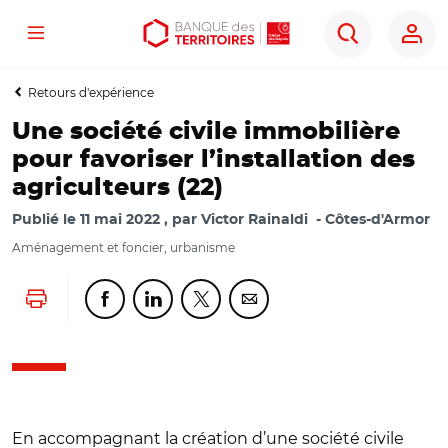
Menu
Aller
Aller
Ouvrir
Rechercher
au
au
les
contenu
menu
outils
Retours d'expérience
principal
principal
d'accessibilité
Une société civile immobilière
pour favoriser l’installation des
agriculteurs (22)
Publié le
11 mai 2022
par
Victor Rainaldi
Côtes-d'Armor
Aménagement et foncier, urbanisme
Lancer l'impression
Partager cette page sur Facebook
Partager cette page sur Linkedin
Partager cette page sur Twitter
Partager cette page sur Co
En accompagnant la création d’une société civile