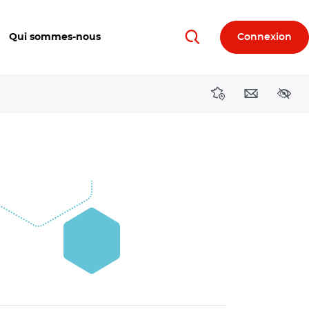
Qui sommes-nous
Connexion
Rechercher
Directions région
Contact
Acces