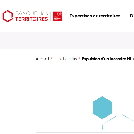
Aller
Aller
Ouvrir
Expertises et territoires
D
au
au
les
contenu
menu
outils
principal
principal
d'accessibilité
Accueil
...
Localtis
Expulsion d'un locataire HLM