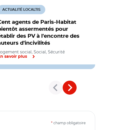
ACTUALITÉ LOCALTIS
ACTUALITÉ
Cent agents de Paris-Habitat
De plus e
bientôt assermentés pour
sociaux s
établir des PV à l'encontre des
sûreté"
auteurs d'incivilités
Logement soc
ogement social, Social, Sécurité
n savoir plus
En savoir pl
*
champ obligatoire