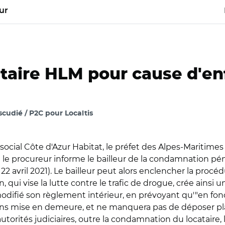
ur
ataire HLM pour cause d'en
cudié / P2C pour Localtis
leur social Côte d'Azur Habitat, le préfet des Alpes-Maritim
le procureur informe le bailleur de la condamnation pén
22 avril 2021). Le bailleur peut alors enclencher la procé
on, qui vise la lutte contre le trafic de drogue, crée ainsi
 modifié son règlement intérieur, en prévoyant qu'"en fonct
sans mise en demeure, et ne manquera pas de déposer plai
autorités judiciaires, outre la condamnation du locatair