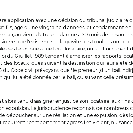
re application avec une décision du tribunal judiciaire de 
son fils, âgé d'une vingtaine d'années, et condamnant en
le garçon vient d'être condamné à 20 mois de prison pour
considéré que l'existence et la gravité des troubles ont 
ble des lieux loués que tout locataire, ou tout occupant d
a loi du 6 juillet 1989 tendant à améliorer les rapports lo
ent des locaux loués suivant la destination qui leur a été
28 du Code civil prévoyant que "le preneur [d'un bail, ndlr]
 qui lui a été donnée par le bail, ou suivant celle présu
t alors tenu d’assigner en justice son locataire, aux fins d
r son expulsion. La jurisprudence reconnaît de nombreux 
de déboucher sur une résiliation et une expulsion, dès l
t récurrent : comportement agressif et violent, nuisances