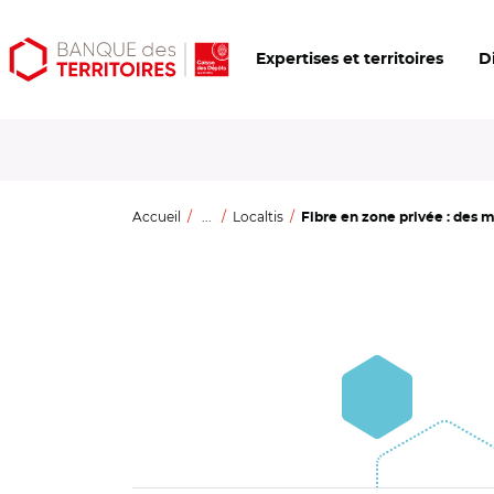
Aller
Aller
Ouvrir
Expertises et territoires
D
au
au
les
contenu
menu
outils
principal
principal
d'accessibilité
Accueil
...
Localtis
Fibre en zone privée : des 