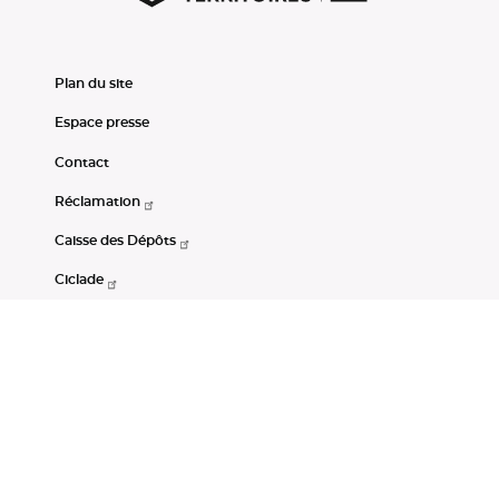
Plan du site
Espace presse
Contact
Réclamation
Caisse des Dépôts
Ciclade
CDC-Net
Consignations
Portail Open Data CDC
Restez connectés