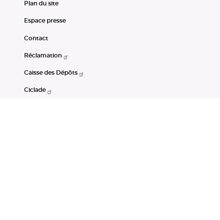
Plan du site
Espace presse
Contact
Réclamation
Caisse des Dépôts
Ciclade
CDC-Net
Consignations
Portail Open Data CDC
Restez connectés
LinkedIn
Youtube
Instagram
RSS