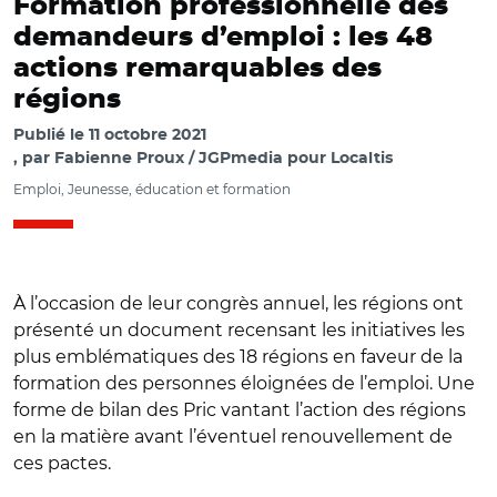
Formation professionnelle des
demandeurs d’emploi : les 48
actions remarquables des
régions
Publié le
11 octobre 2021
par
Fabienne Proux / JGPmedia pour Localtis
Emploi, Jeunesse, éducation et formation
À l’occasion de leur congrès annuel, les régions ont
présenté un document recensant les initiatives les
plus emblématiques des 18 régions en faveur de la
formation des personnes éloignées de l’emploi. Une
forme de bilan des Pric vantant l’action des régions
en la matière avant l’éventuel renouvellement de
ces pactes.
© @Regionsdefrance/ François Bonneau, Carole Delga et
Carine Seiler