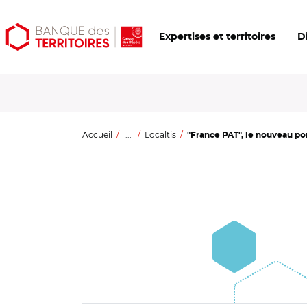
Aller
Aller
Ouvrir
Expertises et territoires
D
au
au
les
contenu
menu
outils
principal
principal
d'accessibilité
Accueil
...
Localtis
"France PAT", le nouveau port