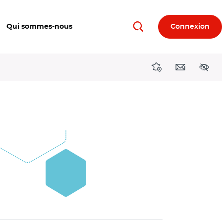
Qui sommes-nous
Connexion
Rechercher
Directions région
Contact
Acces