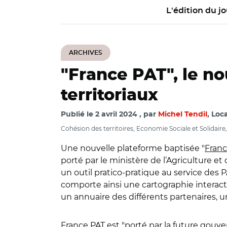
L'édition du jo
ARCHIVES
"France PAT", le no
territoriaux
Publié le
2 avril 2024
par
Michel Tendil
, Loca
Cohésion des territoires, Economie Sociale et Solidai
Une nouvelle plateforme baptisée "
Franc
porté par le ministère de l’Agriculture et
un outil pratico-pratique au service des P
comporte ainsi une cartographie interact
un annuaire des différents partenaires, 
France PAT est "porté par la future gouve