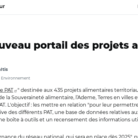
ur
uveau portail des projets 
ltis
re, Environnement
e PAT
" destinée aux 435 projets alimentaires territoriau
 de la Souveraineté alimentaire, l’Ademe, Terres en ville
AT. L'objectif : les mettre en relation "pour leur permett
ive des différents PAT, une base de données relatives a
une boîte à outils et un recensement des informations ut
rnance du réseau national, qui sera en place dès 2025
", 