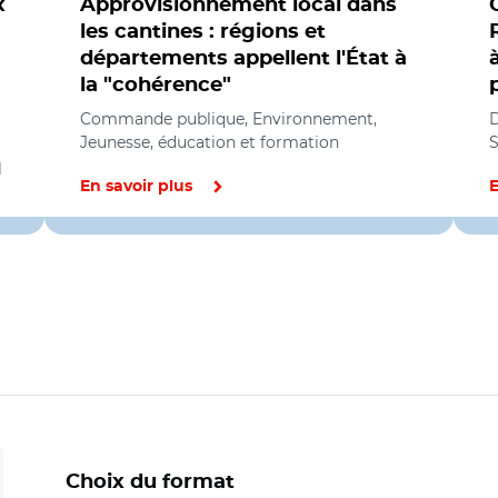
x
Approvisionnement local dans
les cantines : régions et
départements appellent l'État à
la "cohérence"
Commande publique, Environnement,
Jeunesse, éducation et formation
S
l
En savoir plus
E
Choix du format