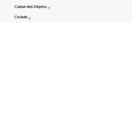
Caisse des Dépôts
Ciclade
CDC-Net
Consignations
Portail Open Data CDC
Restez connectés
LinkedIn
Youtube
Instagram
RSS
Mentions légales
CGU
Données personnelles
Accessibilité : non conforme
DSP2
Instruments financiers
Gestion des cookies