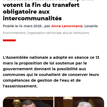
votent la fin du transfert
obligatoire aux
intercommunalités
Publié le
14 mars 2025
par
Anne Lenormand
, Localtis
Environnement, Organisation territoriale, élus et institutions
L'Assemblée nationale a adopté en séance ce 13
mars la proposition de loi soutenue par le
gouvernement donnant la possibilité aux
communes qui le souhaitent de conserver leurs
compétences de gestion de l'eau et de
l'assainissement.
© Captures vidéo Assemblée nationale/ Jean-Luc
Warsmann et Françoise Gatel