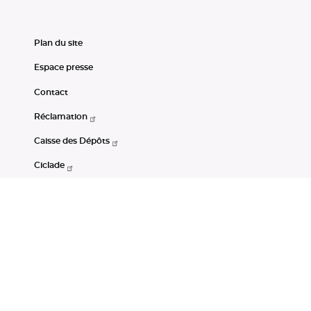
Plan du site
Espace presse
Contact
Réclamation
Caisse des Dépôts
Ciclade
CDC-Net
Consignations
Portail Open Data CDC
Restez connectés